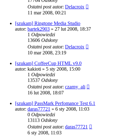
17764
Odsłony
Ostatni post
autor:
Delacroix
11 mar 2008, 00:21
[szukam] Ringtone Media Studio
autor:
bartek2903
» 27 lut 2008, 18:37
1
Odpowiedzi
13606
Odsłony
Ostatni post
autor:
Delacroix
10 mar 2008, 23:19
[szukam] CoffeeCup HTML v9.0
autor:
kakioti
» 5 sty 2008, 15:00
1
Odpowiedzi
13537
Odsłony
Ostatni post
autor:
czarny_ali
16 lut 2008, 18:07
[szukam] PassMark Perfomance Test 6.1
autor:
daras77721
» 6 sty 2008, 11:03
0
Odpowiedzi
13113
Odsłony
Ostatni post
autor:
daras77721
6 sty 2008, 11:03