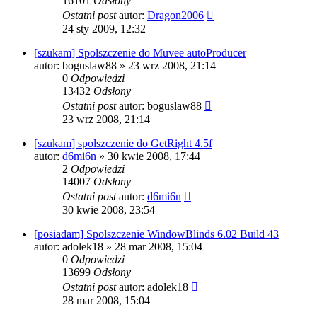
16101
Odsłony
Ostatni post
autor:
Dragon2006
24 sty 2009, 12:32
[szukam] Spolszczenie do Muvee autoProducer
autor:
boguslaw88
» 23 wrz 2008, 21:14
0
Odpowiedzi
13432
Odsłony
Ostatni post
autor:
boguslaw88
23 wrz 2008, 21:14
[szukam] spolszczenie do GetRight 4.5f
autor:
d6mi6n
» 30 kwie 2008, 17:44
2
Odpowiedzi
14007
Odsłony
Ostatni post
autor:
d6mi6n
30 kwie 2008, 23:54
[posiadam] Spolszczenie WindowBlinds 6.02 Build 43
autor:
adolek18
» 28 mar 2008, 15:04
0
Odpowiedzi
13699
Odsłony
Ostatni post
autor:
adolek18
28 mar 2008, 15:04