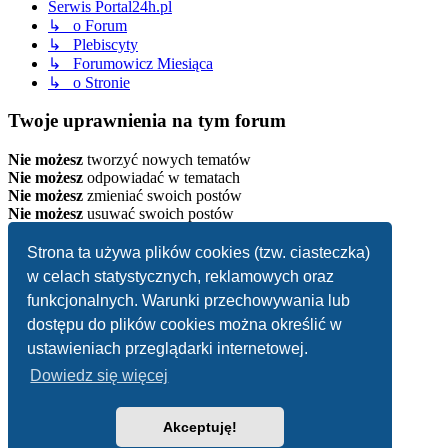
Serwis Portal24h.pl
↳ o Forum
↳ Plebiscyty
↳ Forumowicz Miesiąca
↳ o Stronie
Twoje uprawnienia na tym forum
Nie możesz
tworzyć nowych tematów
Nie możesz
odpowiadać w tematach
Nie możesz
zmieniać swoich postów
Nie możesz
usuwać swoich postów
Strona główna
Strona ta używa plików cookies (tzw. ciasteczka)
Strefa czasowa
UTC+02:00
w celach statystycznych, reklamowych oraz
Usuń ciasteczka witryny
funkcjonalnych. Warunki przechowywania lub
dostępu do plików cookies można określić w
.
ustawieniach przeglądarki internetowej.
Dowiedz się więcej
Akceptuję!