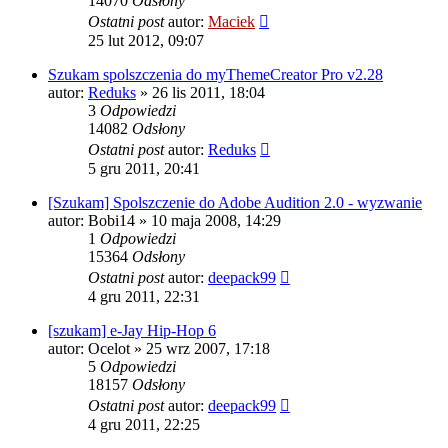
14070
Odsłony
Ostatni post
autor:
Maciek
25 lut 2012, 09:07
Szukam spolszczenia do myThemeCreator Pro v2.28
autor:
Reduks
» 26 lis 2011, 18:04
3
Odpowiedzi
14082
Odsłony
Ostatni post
autor:
Reduks
5 gru 2011, 20:41
[Szukam] Spolszczenie do Adobe Audition 2.0 - wyzwanie
autor:
Bobi14
» 10 maja 2008, 14:29
1
Odpowiedzi
15364
Odsłony
Ostatni post
autor:
deepack99
4 gru 2011, 22:31
[szukam] e-Jay Hip-Hop 6
autor:
Ocelot
» 25 wrz 2007, 17:18
5
Odpowiedzi
18157
Odsłony
Ostatni post
autor:
deepack99
4 gru 2011, 22:25