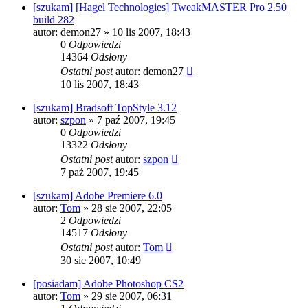
[szukam] [Hagel Technologies] TweakMASTER Pro 2.50
build 282
autor:
demon27
» 10 lis 2007, 18:43
0
Odpowiedzi
14364
Odsłony
Ostatni post
autor:
demon27
10 lis 2007, 18:43
[szukam] Bradsoft TopStyle 3.12
autor:
szpon
» 7 paź 2007, 19:45
0
Odpowiedzi
13322
Odsłony
Ostatni post
autor:
szpon
7 paź 2007, 19:45
[szukam] Adobe Premiere 6.0
autor:
Tom
» 28 sie 2007, 22:05
2
Odpowiedzi
14517
Odsłony
Ostatni post
autor:
Tom
30 sie 2007, 10:49
[posiadam] Adobe Photoshop CS2
autor:
Tom
» 29 sie 2007, 06:31