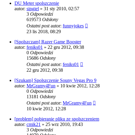
DU Meter spolszczenie
autor:
singiel
» 31 sty 2010, 02:57
3
Odpowiedzi
619573
Odsłony
Ostatni post
autor:
funnyjokes
23 lis 2018, 08:29
[Spolszczam] Razer Game Booster
autor:
feniks01
» 22 gru 2012, 09:38
0
Odpowiedzi
15686
Odsłony
Ostatni post
autor:
feniks01
22 gru 2012, 09:38
[Szukam] Spolszczenie Souny Vegas Pro 9
autor:
MrGramy4Fun
» 10 kwie 2012, 12:28
0
Odpowiedzi
13181
Odsłony
Ostatni post
autor:
MrGramy4Fun
10 kwie 2012, 12:28
[problem] pobieranie pliku ze spolszczeniem
autor:
cmik21
» 25 wrz 2010, 19:43
3
Odpowiedzi