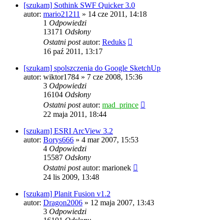
[szukam] Sothink SWF Quicker 3.0
autor:
mario21211
» 14 cze 2011, 14:18
1
Odpowiedzi
13171
Odsłony
Ostatni post
autor:
Reduks
16 paź 2011, 13:17
[szukam] spolszczenia do Google SketchUp
autor:
wiktor1784
» 7 cze 2008, 15:36
3
Odpowiedzi
16104
Odsłony
Ostatni post
autor:
mad_prince
22 maja 2011, 18:44
[szukam] ESRI ArcView 3.2
autor:
Borys666
» 4 mar 2007, 15:53
4
Odpowiedzi
15587
Odsłony
Ostatni post
autor:
marionek
24 lis 2009, 13:48
[szukam] Planit Fusion v1.2
autor:
Dragon2006
» 12 maja 2007, 13:43
3
Odpowiedzi