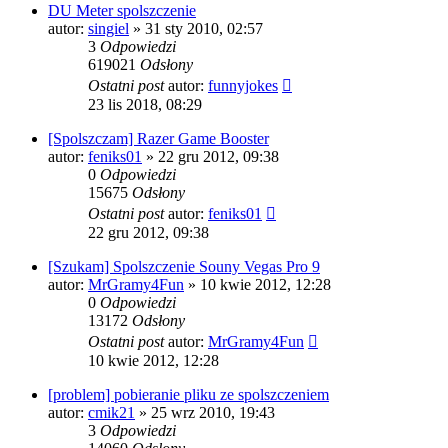
DU Meter spolszczenie
autor:
singiel
» 31 sty 2010, 02:57
3
Odpowiedzi
619021
Odsłony
Ostatni post
autor:
funnyjokes
23 lis 2018, 08:29
[Spolszczam] Razer Game Booster
autor:
feniks01
» 22 gru 2012, 09:38
0
Odpowiedzi
15675
Odsłony
Ostatni post
autor:
feniks01
22 gru 2012, 09:38
[Szukam] Spolszczenie Souny Vegas Pro 9
autor:
MrGramy4Fun
» 10 kwie 2012, 12:28
0
Odpowiedzi
13172
Odsłony
Ostatni post
autor:
MrGramy4Fun
10 kwie 2012, 12:28
[problem] pobieranie pliku ze spolszczeniem
autor:
cmik21
» 25 wrz 2010, 19:43
3
Odpowiedzi