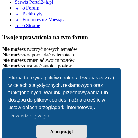
Serwis Portal24h.pl
↳ o Forum
↳ Plebiscyty
↳ Forumowicz Miesiąca
↳ o Stronie
Twoje uprawnienia na tym forum
Nie możesz
tworzyć nowych tematów
Nie możesz
odpowiadać w tematach
Nie możesz
zmieniać swoich postów
Nie możesz
usuwać swoich postów
Strona główna
Strona ta używa plików cookies (tzw. ciasteczka)
Strefa czasowa
UTC+02:00
w celach statystycznych, reklamowych oraz
Usuń ciasteczka witryny
funkcjonalnych. Warunki przechowywania lub
dostępu do plików cookies można określić w
.
ustawieniach przeglądarki internetowej.
Dowiedz się więcej
Akceptuję!