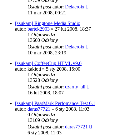
17759
Odsłony
Ostatni post
autor:
Delacroix
11 mar 2008, 00:21
[szukam] Ringtone Media Studio
autor:
bartek2903
» 27 lut 2008, 18:37
1
Odpowiedzi
13600
Odsłony
Ostatni post
autor:
Delacroix
10 mar 2008, 23:19
[szukam] CoffeeCup HTML v9.0
autor:
kakioti
» 5 sty 2008, 15:00
1
Odpowiedzi
13528
Odsłony
Ostatni post
autor:
czarny_ali
16 lut 2008, 18:07
[szukam] PassMark Perfomance Test 6.1
autor:
daras77721
» 6 sty 2008, 11:03
0
Odpowiedzi
13109
Odsłony
Ostatni post
autor:
daras77721
6 sty 2008, 11:03