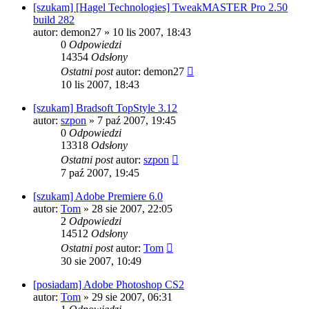
[szukam] [Hagel Technologies] TweakMASTER Pro 2.50
build 282
autor:
demon27
» 10 lis 2007, 18:43
0
Odpowiedzi
14354
Odsłony
Ostatni post
autor:
demon27
10 lis 2007, 18:43
[szukam] Bradsoft TopStyle 3.12
autor:
szpon
» 7 paź 2007, 19:45
0
Odpowiedzi
13318
Odsłony
Ostatni post
autor:
szpon
7 paź 2007, 19:45
[szukam] Adobe Premiere 6.0
autor:
Tom
» 28 sie 2007, 22:05
2
Odpowiedzi
14512
Odsłony
Ostatni post
autor:
Tom
30 sie 2007, 10:49
[posiadam] Adobe Photoshop CS2
autor:
Tom
» 29 sie 2007, 06:31