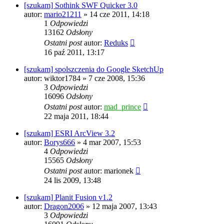
[szukam] Sothink SWF Quicker 3.0
autor:
mario21211
» 14 cze 2011, 14:18
1
Odpowiedzi
13162
Odsłony
Ostatni post
autor:
Reduks
16 paź 2011, 13:17
[szukam] spolszczenia do Google SketchUp
autor:
wiktor1784
» 7 cze 2008, 15:36
3
Odpowiedzi
16096
Odsłony
Ostatni post
autor:
mad_prince
22 maja 2011, 18:44
[szukam] ESRI ArcView 3.2
autor:
Borys666
» 4 mar 2007, 15:53
4
Odpowiedzi
15565
Odsłony
Ostatni post
autor:
marionek
24 lis 2009, 13:48
[szukam] Planit Fusion v1.2
autor:
Dragon2006
» 12 maja 2007, 13:43
3
Odpowiedzi