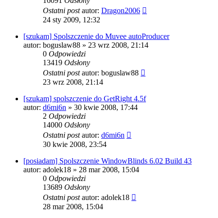
16091
Odsłony
Ostatni post
autor:
Dragon2006
24 sty 2009, 12:32
[szukam] Spolszczenie do Muvee autoProducer
autor:
boguslaw88
» 23 wrz 2008, 21:14
0
Odpowiedzi
13419
Odsłony
Ostatni post
autor:
boguslaw88
23 wrz 2008, 21:14
[szukam] spolszczenie do GetRight 4.5f
autor:
d6mi6n
» 30 kwie 2008, 17:44
2
Odpowiedzi
14000
Odsłony
Ostatni post
autor:
d6mi6n
30 kwie 2008, 23:54
[posiadam] Spolszczenie WindowBlinds 6.02 Build 43
autor:
adolek18
» 28 mar 2008, 15:04
0
Odpowiedzi
13689
Odsłony
Ostatni post
autor:
adolek18
28 mar 2008, 15:04