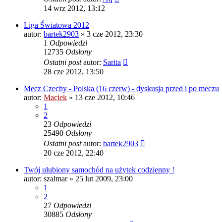
14 wrz 2012, 13:12
Liga Światowa 2012
autor:
bartek2903
» 3 cze 2012, 23:30
1
Odpowiedzi
12735
Odsłony
Ostatni post
autor:
Sarita
28 cze 2012, 13:50
Mecz Czechy - Polska (16 czerw) - dyskusja przed i po meczu
autor:
Maciek
» 13 cze 2012, 10:46
1
2
23
Odpowiedzi
25490
Odsłony
Ostatni post
autor:
bartek2903
20 cze 2012, 22:40
Twój ulubiony samochód na użytek codzienny !
autor:
szalmar
» 25 lut 2009, 23:00
1
2
27
Odpowiedzi
30885
Odsłony