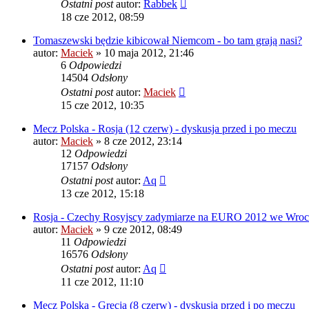
Ostatni post
autor:
Rabbek
18 cze 2012, 08:59
Tomaszewski będzie kibicował Niemcom - bo tam grają nasi?
autor:
Maciek
» 10 maja 2012, 21:46
6
Odpowiedzi
14504
Odsłony
Ostatni post
autor:
Maciek
15 cze 2012, 10:35
Mecz Polska - Rosja (12 czerw) - dyskusja przed i po meczu
autor:
Maciek
» 8 cze 2012, 23:14
12
Odpowiedzi
17157
Odsłony
Ostatni post
autor:
Aq
13 cze 2012, 15:18
Rosja - Czechy Rosyjscy zadymiarze na EURO 2012 we Wroc
autor:
Maciek
» 9 cze 2012, 08:49
11
Odpowiedzi
16576
Odsłony
Ostatni post
autor:
Aq
11 cze 2012, 11:10
Mecz Polska - Grecja (8 czerw) - dyskusja przed i po meczu