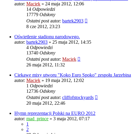
autor:
Maciek
» 24 maja 2012, 12:06
14
Odpowiedzi
17779
Odsłony
Ostatni post
autor:
bartek2903
8 cze 2012, 23:23
Oświetlenie stadionu narodowego.
autor:
bartek2903
» 25 maja 2012, 14:35
4
Odpowiedzi
13740
Odsłony
Ostatni post
autor:
Maciek
26 maja 2012, 11:32
Ciekawe mixy utworu "Koko Euro Spoko" zespołu Jarzebina
autor:
Maciek
» 19 maja 2012, 12:02
1
Odpowiedzi
12736
Odsłony
Ostatni post
autor:
cliffofstockyards
20 maja 2012, 22:46
Hymn reprezentacji Polski na EURO 2012
autor:
mad_prince
» 3 maja 2012, 07:17
1
2