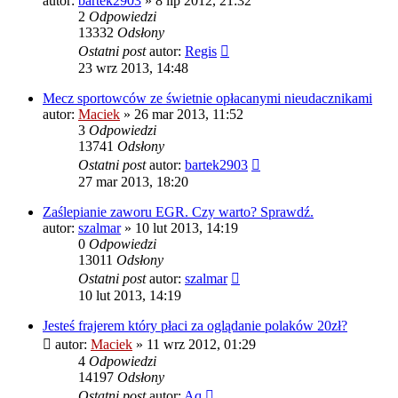
autor:
bartek2903
» 8 lip 2012, 21:32
2
Odpowiedzi
13332
Odsłony
Ostatni post
autor:
Regis
23 wrz 2013, 14:48
Mecz sportowców ze świetnie opłacanymi nieudacznikami
autor:
Maciek
» 26 mar 2013, 11:52
3
Odpowiedzi
13741
Odsłony
Ostatni post
autor:
bartek2903
27 mar 2013, 18:20
Zaślepianie zaworu EGR. Czy warto? Sprawdź.
autor:
szalmar
» 10 lut 2013, 14:19
0
Odpowiedzi
13011
Odsłony
Ostatni post
autor:
szalmar
10 lut 2013, 14:19
Jesteś frajerem który płaci za oglądanie polaków 20zł?
autor:
Maciek
» 11 wrz 2012, 01:29
4
Odpowiedzi
14197
Odsłony
Ostatni post
autor:
Aq