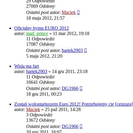
29
Odpowiedzi
27069
Odsłony
Ostatni post
autor:
Maciek
18 maja 2012, 21:57
Oficjalny hymn EURO 2012
autor:
mad_prince
» 11 mar 2012, 19:18
11
Odpowiedzi
17087
Odsłony
Ostatni post
autor:
bartek2903
5 maja 2012, 21:20
Wisla ma fart
autor:
bartek2903
» 14 gru 2011, 23:18
11
Odpowiedzi
16641
Odsłony
Ostatni post
autor:
DG1966
18 gru 2011, 00:23
Zostań wolontariuszem Euro 2012! Potrzebujemy cię [cenzura]
autor:
Maciek
» 25 paź 2011, 14:28
3
Odpowiedzi
13672
Odsłony
Ostatni post
autor:
DG1966
10 gru 2011, 16:07