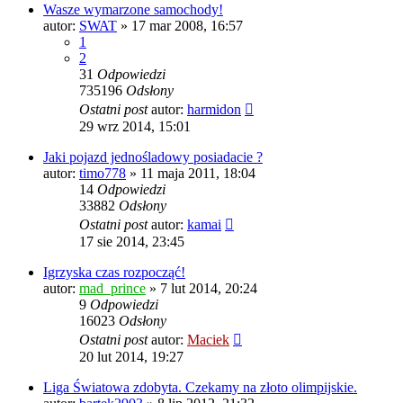
Wasze wymarzone samochody!
autor:
SWAT
» 17 mar 2008, 16:57
1
2
31
Odpowiedzi
735196
Odsłony
Ostatni post
autor:
harmidon
29 wrz 2014, 15:01
Jaki pojazd jednośladowy posiadacie ?
autor:
timo778
» 11 maja 2011, 18:04
14
Odpowiedzi
33882
Odsłony
Ostatni post
autor:
kamai
17 sie 2014, 23:45
Igrzyska czas rozpocząć!
autor:
mad_prince
» 7 lut 2014, 20:24
9
Odpowiedzi
16023
Odsłony
Ostatni post
autor:
Maciek
20 lut 2014, 19:27
Liga Światowa zdobyta. Czekamy na złoto olimpijskie.