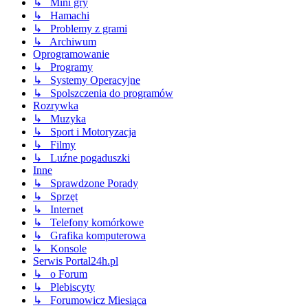
↳ Mini gry
↳ Hamachi
↳ Problemy z grami
↳ Archiwum
Oprogramowanie
↳ Programy
↳ Systemy Operacyjne
↳ Spolszczenia do programów
Rozrywka
↳ Muzyka
↳ Sport i Motoryzacja
↳ Filmy
↳ Luźne pogaduszki
Inne
↳ Sprawdzone Porady
↳ Sprzęt
↳ Internet
↳ Telefony komórkowe
↳ Grafika komputerowa
↳ Konsole
Serwis Portal24h.pl
↳ o Forum
↳ Plebiscyty
↳ Forumowicz Miesiąca