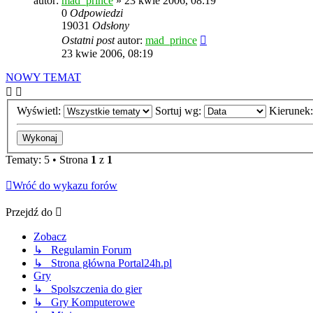
autor:
mad_prince
» 23 kwie 2006, 08:19
0
Odpowiedzi
19031
Odsłony
Ostatni post
autor:
mad_prince
23 kwie 2006, 08:19
NOWY TEMAT
Wyświetl:
Sortuj wg:
Kierunek
Tematy: 5 • Strona
1
z
1
Wróć do wykazu forów
Przejdź do
Zobacz
↳ Regulamin Forum
↳ Strona główna Portal24h.pl
Gry
↳ Spolszczenia do gier
↳ Gry Komputerowe