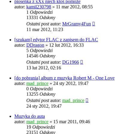
piosenka z xXx niech ktoś pomoże
autor:
kamil230798
» 11 mar 2012, 08:55
1
Odpowiedzi
13331
Odsłony
Ostatni post
autor:
MrGramy4Fun
11 mar 2012, 11:23
[szukam] edytor FLAC z zapisem do FLAC
autor:
DDragon
» 12 lut 2012, 16:33
5
Odpowiedzi
14546
Odsłony
Ostatni post
autor:
DG1966
13 lut 2012, 02:16
[do pobrania] album z muzyką Robert M - One Love
autor:
mad_prince
» 24 sty 2012, 19:47
0
Odpowiedzi
13255
Odsłony
Ostatni post
autor:
mad_prince
24 sty 2012, 19:47
Muzyka do auta
autor:
mad_prince
» 15 mar 2011, 09:46
19
Odpowiedzi
23151
Odsłony