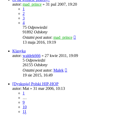
autor:
mad_prince
» 31 paź 2007, 19:20
1
2
3
4
75
Odpowiedzi
91892
Odsłony
Ostatni post
autor:
mad_prince
13 maja 2016, 19:19
Klasyka
autor:
waldek666
» 27 kwie 2011, 19:09
5
Odpowiedzi
26155
Odsłony
Ostatni post
autor:
Malek
19 sie 2015, 16:49
[Dyskusja] Polski HIP-HOP
autor:
Mat
» 31 mar 2006, 10:13
1
…
9
10
11