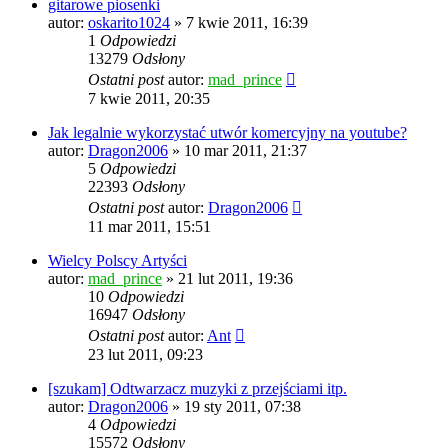
gitarowe piosenki
autor:
oskarito1024
» 7 kwie 2011, 16:39
1
Odpowiedzi
13279
Odsłony
Ostatni post
autor:
mad_prince
7 kwie 2011, 20:35
Jak legalnie wykorzystać utwór komercyjny na youtube?
autor:
Dragon2006
» 10 mar 2011, 21:37
5
Odpowiedzi
22393
Odsłony
Ostatni post
autor:
Dragon2006
11 mar 2011, 15:51
Wielcy Polscy Artyści
autor:
mad_prince
» 21 lut 2011, 19:36
10
Odpowiedzi
16947
Odsłony
Ostatni post
autor:
Ant
23 lut 2011, 09:23
[szukam] Odtwarzacz muzyki z przejściami itp.
autor:
Dragon2006
» 19 sty 2011, 07:38
4
Odpowiedzi
15572
Odsłony