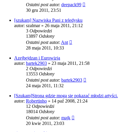
Ostatni post
autor:
deepack99
30 gru 2011, 23:51
[szukam] Nazwiska Pani z teledysku
autor:
szalmar
» 26 maja 2011, 21:12
3
Odpowiedzi
13897
Odsłony
Ostatni post
autor:
Ant
28 maja 2011, 10:33
Azejbejdzan i Eurowizja
autor:
bartek2903
» 23 maja 2011, 21:58
2
Odpowiedzi
13553
Odsłony
Ostatni post
autor:
bartek2903
24 maja 2011, 11:32
[Szukam]Strona gdzie mogą się pokazać młodzi artyści.
autor:
Robertinho
» 14 paź 2008, 21:24
12
Odpowiedzi
18014
Odsłony
Ostatni post
autor:
majk
20 kwie 2011, 23:03