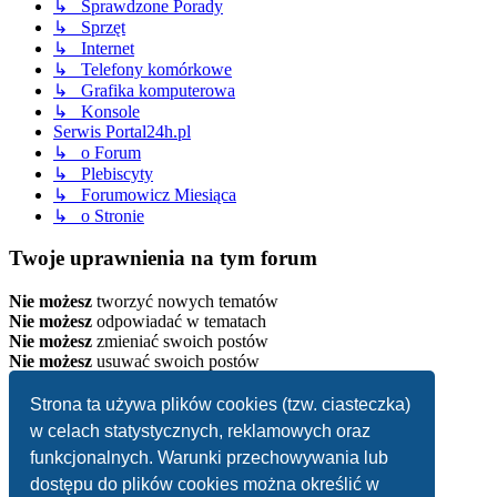
↳ Sprawdzone Porady
↳ Sprzęt
↳ Internet
↳ Telefony komórkowe
↳ Grafika komputerowa
↳ Konsole
Serwis Portal24h.pl
↳ o Forum
↳ Plebiscyty
↳ Forumowicz Miesiąca
↳ o Stronie
Twoje uprawnienia na tym forum
Nie możesz
tworzyć nowych tematów
Nie możesz
odpowiadać w tematach
Nie możesz
zmieniać swoich postów
Nie możesz
usuwać swoich postów
Strona główna
Strona ta używa plików cookies (tzw. ciasteczka)
Strefa czasowa
UTC+02:00
w celach statystycznych, reklamowych oraz
Usuń ciasteczka witryny
funkcjonalnych. Warunki przechowywania lub
dostępu do plików cookies można określić w