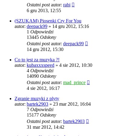
Ostatni post
autor:
rabi
6 gru 2013, 12:55
(SZUKAM) Piosenki Cry For You
autor:
deepack99
» 14 gru 2012, 15:16
1
Odpowiedzi
13445
Odsłony
Ostatni post
autor:
deepack99
14 gru 2012, 15:30
Co to jest za muzyka ?!
autor:
kubaxxxspeed
» 4 sie 2012, 10:30
4
Odpowiedzi
14090
Odsłony
Ostatni post
autor:
mad_prince
4 sie 2012, 16:17
Zgranie muzyki z plyty
autor:
bartek2903
» 23 mar 2012, 16:04
7
Odpowiedzi
15177
Odsłony
Ostatni post
autor:
bartek2903
31 mar 2012, 14:42