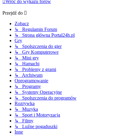
Wróć do wykazu forów
Przejdź do
Zobacz
↳ Regulamin Forum
↳ Strona główna Portal24h.pl
Gry
↳ Spolszczenia do gier
↳ Gry Komputerowe
↳ Mini gry
↳ Hamachi
↳ Problemy z grami
↳ Archiwum
Oprogramowanie
↳ Programy
↳ Systemy Operacyjne
↳ Spolszczenia do programów
Rozrywka
↳ Muzyka
↳ Sport i Motoryzacja
↳ Filmy
↳ Luźne pogaduszki
Inne