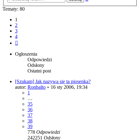
zaawansowane
Tematy: 80
1
2
3
4
Następna
Ogłoszenia
Odpowiedzi
Odsłony
Ostatni post
[Szukam] Jak nazywa się ta piosenka?
autor:
Ronbalto
» 16 sty 2006, 19:34
1
…
35
36
37
38
39
778
Odpowiedzi
242251
Odsłony