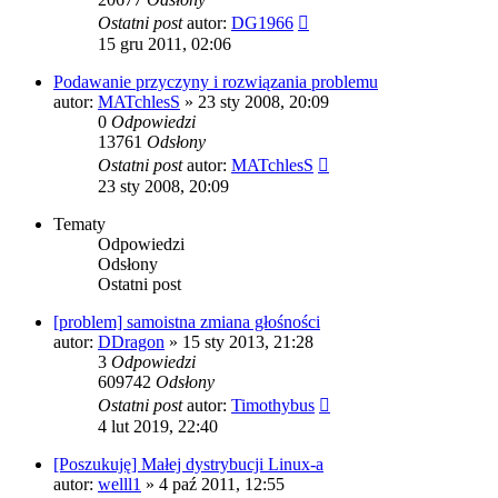
Ostatni post
autor:
DG1966
15 gru 2011, 02:06
Podawanie przyczyny i rozwiązania problemu
autor:
MATchlesS
» 23 sty 2008, 20:09
0
Odpowiedzi
13761
Odsłony
Ostatni post
autor:
MATchlesS
23 sty 2008, 20:09
Tematy
Odpowiedzi
Odsłony
Ostatni post
[problem] samoistna zmiana głośności
autor:
DDragon
» 15 sty 2013, 21:28
3
Odpowiedzi
609742
Odsłony
Ostatni post
autor:
Timothybus
4 lut 2019, 22:40
[Poszukuję] Małej dystrybucji Linux-a
autor:
welll1
» 4 paź 2011, 12:55