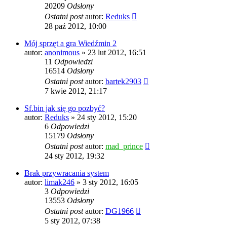
20209
Odsłony
Ostatni post
autor:
Reduks
28 paź 2012, 10:00
Mój sprzęt a gra Wiedźmin 2
autor:
anonimous
» 23 lut 2012, 16:51
11
Odpowiedzi
16514
Odsłony
Ostatni post
autor:
bartek2903
7 kwie 2012, 21:17
Sf.bin jak się go pozbyć?
autor:
Reduks
» 24 sty 2012, 15:20
6
Odpowiedzi
15179
Odsłony
Ostatni post
autor:
mad_prince
24 sty 2012, 19:32
Brak przywracania system
autor:
limak246
» 3 sty 2012, 16:05
3
Odpowiedzi
13553
Odsłony
Ostatni post
autor:
DG1966
5 sty 2012, 07:38