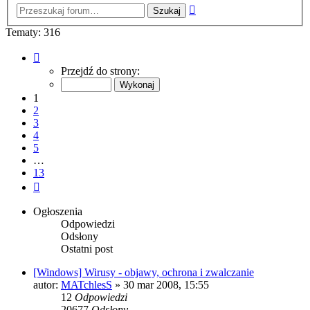
Wyszukiwanie
zaawansowane
Tematy: 316
Strona
1
Przejdź do strony:
z
13
1
2
3
4
5
…
13
Następna
Ogłoszenia
Odpowiedzi
Odsłony
Ostatni post
[Windows] Wirusy - objawy, ochrona i zwalczanie
autor:
MATchlesS
» 30 mar 2008, 15:55
12
Odpowiedzi
20677
Odsłony