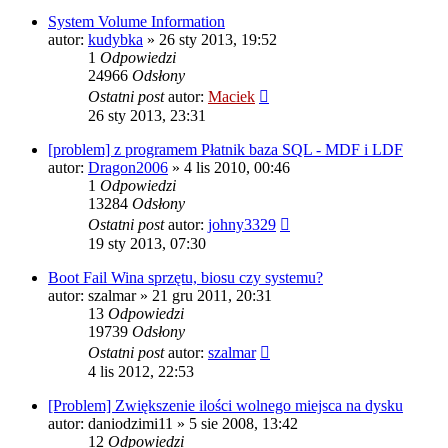
System Volume Information
autor:
kudybka
» 26 sty 2013, 19:52
1
Odpowiedzi
24966
Odsłony
Ostatni post
autor:
Maciek
26 sty 2013, 23:31
[problem] z programem Płatnik baza SQL - MDF i LDF
autor:
Dragon2006
» 4 lis 2010, 00:46
1
Odpowiedzi
13284
Odsłony
Ostatni post
autor:
johny3329
19 sty 2013, 07:30
Boot Fail Wina sprzętu, biosu czy systemu?
autor:
szalmar
» 21 gru 2011, 20:31
13
Odpowiedzi
19739
Odsłony
Ostatni post
autor:
szalmar
4 lis 2012, 22:53
[Problem] Zwiększenie ilości wolnego miejsca na dysku
autor:
daniodzimi11
» 5 sie 2008, 13:42
12
Odpowiedzi