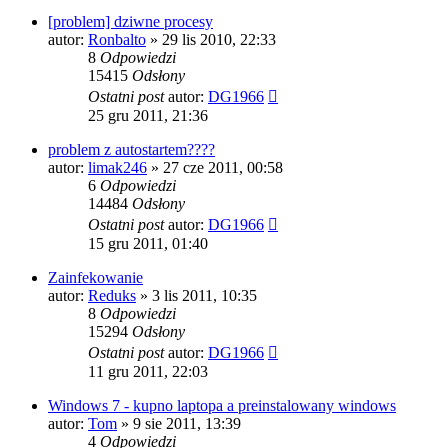
[problem] dziwne procesy
autor:
Ronbalto
» 29 lis 2010, 22:33
8
Odpowiedzi
15415
Odsłony
Ostatni post
autor:
DG1966
25 gru 2011, 21:36
problem z autostartem????
autor:
limak246
» 27 cze 2011, 00:58
6
Odpowiedzi
14484
Odsłony
Ostatni post
autor:
DG1966
15 gru 2011, 01:40
Zainfekowanie
autor:
Reduks
» 3 lis 2011, 10:35
8
Odpowiedzi
15294
Odsłony
Ostatni post
autor:
DG1966
11 gru 2011, 22:03
Windows 7 - kupno laptopa a preinstalowany windows
autor:
Tom
» 9 sie 2011, 13:39
4
Odpowiedzi