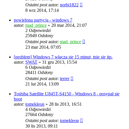
Ostatni post
autor:
norbi1822
8 wrz 2014, 17:14
powielona partycja - windows 7
autor:
mad_prince
» 20 mar 2014, 21:07
2
Odpowiedzi
25949
Odsłony
Ostatni post
autor:
mad_prince
23 mar 2014, 07:05
[problem] Windows 7 włącza się 15 minut, tnie się itp.
autor:
SWAT
» 31 gru 2013, 15:54
6
Odpowiedzi
28411
Odsłony
Ostatni post
autor:
terrer
21 lut 2014, 13:09
Toshiba Satellite U845T-S4150 - Windows 8 - posypał się
boot
autor:
tomekleon
» 28 lis 2013, 16:51
4
Odpowiedzi
27664
Odsłony
Ostatni post
autor:
tomekleon
30 lis 2013, 09:11