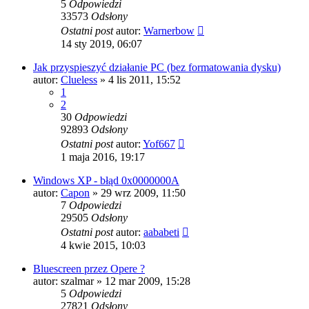
5
Odpowiedzi
33573
Odsłony
Ostatni post
autor:
Warnerbow
14 sty 2019, 06:07
Jak przyspieszyć działanie PC (bez formatowania dysku)
autor:
Clueless
» 4 lis 2011, 15:52
1
2
30
Odpowiedzi
92893
Odsłony
Ostatni post
autor:
Yof667
1 maja 2016, 19:17
Windows XP - błąd 0x0000000A
autor:
Capon
» 29 wrz 2009, 11:50
7
Odpowiedzi
29505
Odsłony
Ostatni post
autor:
aababeti
4 kwie 2015, 10:03
Bluescreen przez Opere ?
autor:
szalmar
» 12 mar 2009, 15:28
5
Odpowiedzi
27821
Odsłony