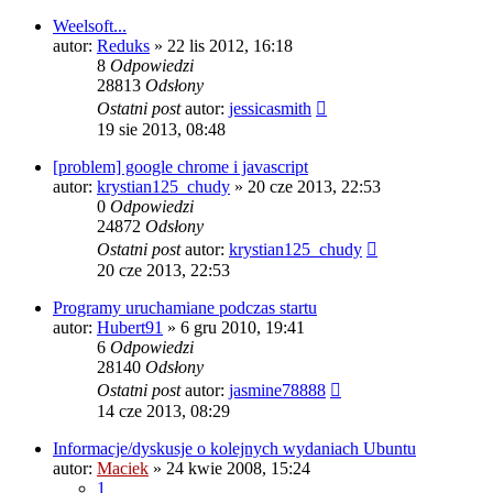
Weelsoft...
autor:
Reduks
» 22 lis 2012, 16:18
8
Odpowiedzi
28813
Odsłony
Ostatni post
autor:
jessicasmith
19 sie 2013, 08:48
[problem] google chrome i javascript
autor:
krystian125_chudy
» 20 cze 2013, 22:53
0
Odpowiedzi
24872
Odsłony
Ostatni post
autor:
krystian125_chudy
20 cze 2013, 22:53
Programy uruchamiane podczas startu
autor:
Hubert91
» 6 gru 2010, 19:41
6
Odpowiedzi
28140
Odsłony
Ostatni post
autor:
jasmine78888
14 cze 2013, 08:29
Informacje/dyskusje o kolejnych wydaniach Ubuntu
autor:
Maciek
» 24 kwie 2008, 15:24
1