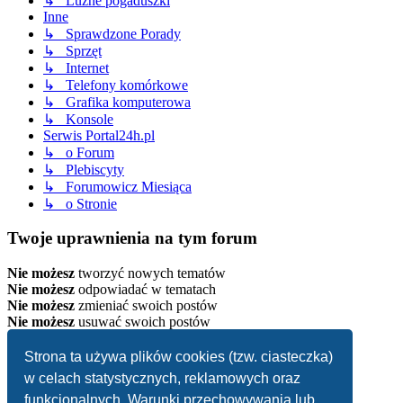
↳ Luźne pogaduszki
Inne
↳ Sprawdzone Porady
↳ Sprzęt
↳ Internet
↳ Telefony komórkowe
↳ Grafika komputerowa
↳ Konsole
Serwis Portal24h.pl
↳ o Forum
↳ Plebiscyty
↳ Forumowicz Miesiąca
↳ o Stronie
Twoje uprawnienia na tym forum
Nie możesz
tworzyć nowych tematów
Nie możesz
odpowiadać w tematach
Nie możesz
zmieniać swoich postów
Nie możesz
usuwać swoich postów
Strona główna
Strona ta używa plików cookies (tzw. ciasteczka)
Strefa czasowa
UTC+02:00
w celach statystycznych, reklamowych oraz
Usuń ciasteczka witryny
funkcjonalnych. Warunki przechowywania lub