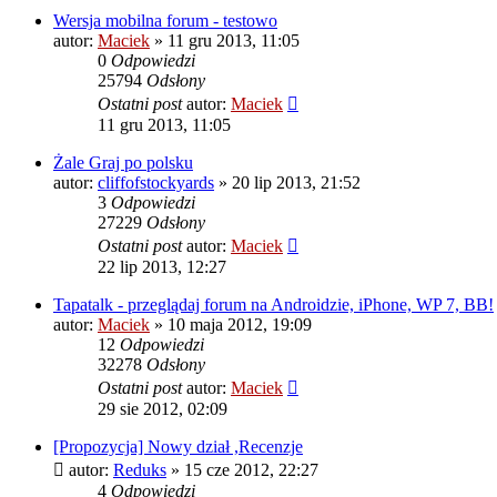
Wersja mobilna forum - testowo
autor:
Maciek
» 11 gru 2013, 11:05
0
Odpowiedzi
25794
Odsłony
Ostatni post
autor:
Maciek
11 gru 2013, 11:05
Żale Graj po polsku
autor:
cliffofstockyards
» 20 lip 2013, 21:52
3
Odpowiedzi
27229
Odsłony
Ostatni post
autor:
Maciek
22 lip 2013, 12:27
Tapatalk - przeglądaj forum na Androidzie, iPhone, WP 7, BB!
autor:
Maciek
» 10 maja 2012, 19:09
12
Odpowiedzi
32278
Odsłony
Ostatni post
autor:
Maciek
29 sie 2012, 02:09
[Propozycja] Nowy dział ,Recenzje
autor:
Reduks
» 15 cze 2012, 22:27
4
Odpowiedzi