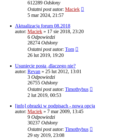
612289
Odsłony
Ostatni post
autor:
Maciek
5 mar 2024, 21:57
Aktualizacja forum 08.2018
autor:
Maciek
» 17 sie 2018, 23:20
6
Odpowiedzi
28274
Odsłony
Ostatni post
autor:
Tom
26 lut 2019, 19:20
Usunięcie posta ,dlaczego nie?
autor:
Revan
» 25 lut 2012, 13:01
3
Odpowiedzi
26755
Odsłony
Ostatni post
autor:
Timothybus
2 lut 2019, 00:53
[info] obrazki w podpisach - nowa opcja
autor:
Maciek
» 7 mar 2009, 13:45
9
Odpowiedzi
30237
Odsłony
Ostatni post
autor:
Timothybus
29 sty 2019, 23:08