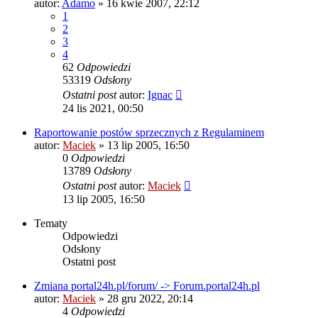
autor:
Adamo
» 16 kwie 2007, 22:12
1
2
3
4
62
Odpowiedzi
53319
Odsłony
Ostatni post
autor:
Ignac
24 lis 2021, 00:50
Raportowanie postów sprzecznych z Regulaminem
autor:
Maciek
» 13 lip 2005, 16:50
0
Odpowiedzi
13789
Odsłony
Ostatni post
autor:
Maciek
13 lip 2005, 16:50
Tematy
Odpowiedzi
Odsłony
Ostatni post
Zmiana portal24h.pl/forum/ -> Forum.portal24h.pl
autor:
Maciek
» 28 gru 2022, 20:14
4
Odpowiedzi