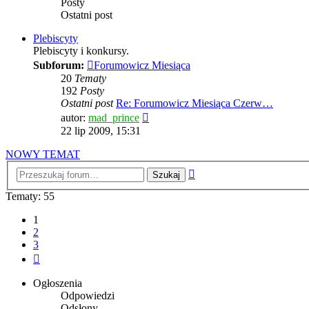
Posty
Ostatni post
Plebiscyty
Plebiscyty i konkursy.
Subforum:
Forumowicz Miesiąca
20
Tematy
192
Posty
Ostatni post
Re: Forumowicz Miesiąca Czerw…
Wyświetl
autor:
mad_prince
najnowszy
22 lip 2009, 15:31
post
NOWY TEMAT
Wyszukiwanie
zaawansowane
Tematy: 55
1
2
3
Następna
Ogłoszenia
Odpowiedzi
Odsłony