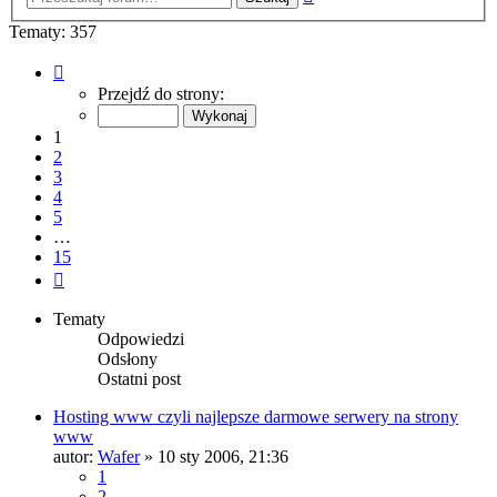
zaawansowane
Tematy: 357
Strona
1
Przejdź do strony:
z
15
1
2
3
4
5
…
15
Następna
Tematy
Odpowiedzi
Odsłony
Ostatni post
Hosting www czyli najlepsze darmowe serwery na strony
www
autor:
Wafer
» 10 sty 2006, 21:36
1
2