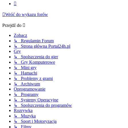
Następna
Wróć do wykazu forów
Przejdź do
Zobacz
↳ Regulamin Forum
↳ Strona główna Portal24h.pl
Gry
↳ Spolszczenia do gier
↳ Gry Komputerowe
↳ Mini gry
↳ Hamachi
↳ Problemy z grami
↳ Archiwum
Oprogramowanie
↳ Programy
↳ Systemy Operacyjne
↳ Spolszczenia do programów
Rozrywka
↳ Muzyka
↳ Sport i Motoryzacja
↳ Filmy