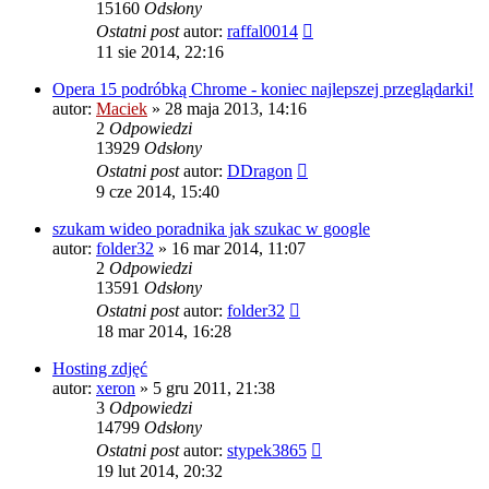
15160
Odsłony
Ostatni post
autor:
raffal0014
11 sie 2014, 22:16
Opera 15 podróbką Chrome - koniec najlepszej przeglądarki!
autor:
Maciek
» 28 maja 2013, 14:16
2
Odpowiedzi
13929
Odsłony
Ostatni post
autor:
DDragon
9 cze 2014, 15:40
szukam wideo poradnika jak szukac w google
autor:
folder32
» 16 mar 2014, 11:07
2
Odpowiedzi
13591
Odsłony
Ostatni post
autor:
folder32
18 mar 2014, 16:28
Hosting zdjęć
autor:
xeron
» 5 gru 2011, 21:38
3
Odpowiedzi
14799
Odsłony
Ostatni post
autor:
stypek3865
19 lut 2014, 20:32