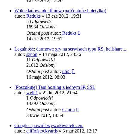
16 cze 2012, 12:20
Wolne ładowanie filmów (na Youtube i nietylko)
autor:
Reduks
» 13 cze 2012, 19:31
5
Odpowiedzi
16934
Odsłony
Ostatni post
autor:
Reduks
14 cze 2012, 19:57
Legalność: darmowe gry na serwisach typu RS, hellshare...
autor:
szpon
» 14 maja 2012, 23:36
11
Odpowiedzi
21812
Odsłony
Ostatni post
autor:
ubi5
16 maja 2012, 08:03
[Poszukuję] Tani hosting z jednym IP, SSL
autor:
welll1
» 22 lut 2012, 21:54
1
Odpowiedzi
13392
Odsłony
Ostatni post
autor:
Capon
3 kwie 2012, 14:59
Google - powrót wyszukiwarek cen.
autor:
cliffofstockyards
» 3 mar 2012, 12:17