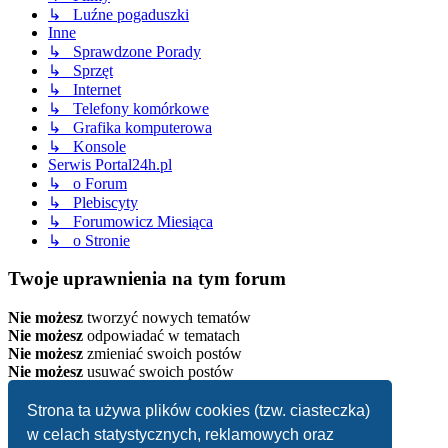
↳ Luźne pogaduszki
Inne
↳ Sprawdzone Porady
↳ Sprzęt
↳ Internet
↳ Telefony komórkowe
↳ Grafika komputerowa
↳ Konsole
Serwis Portal24h.pl
↳ o Forum
↳ Plebiscyty
↳ Forumowicz Miesiąca
↳ o Stronie
Twoje uprawnienia na tym forum
Nie możesz
tworzyć nowych tematów
Nie możesz
odpowiadać w tematach
Nie możesz
zmieniać swoich postów
Nie możesz
usuwać swoich postów
Strona główna
Strona ta używa plików cookies (tzw. ciasteczka)
Strefa czasowa
UTC+02:00
w celach statystycznych, reklamowych oraz