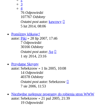
3
4
76
Odpowiedzi
107767
Odsłony
Ostatni post
autor:
kawowy
5 lut 2014, 08:06
Pomóżmy klikając!
autor:
Piki
» 28 lip 2007, 17:46
7
Odpowiedzi
30166
Odsłony
Ostatni post
autor:
Aq
1 sty 2014, 23:16
Przydatne Skrypty
autor:
Sebekzosw
» 1 lis 2005, 10:08
14
Odpowiedzi
40378
Odsłony
Ostatni post
autor:
Sebekzosw
7 sie 2006, 11:53
Niezbędne najlepsze programy do robienia stron WWW
autor:
Sebekzosw
» 21 paź 2005, 21:39
19
Odpowiedzi