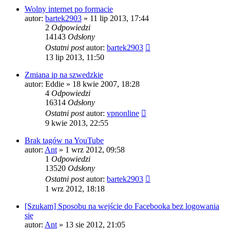
Wolny internet po formacie
autor:
bartek2903
» 11 lip 2013, 17:44
2
Odpowiedzi
14143
Odsłony
Ostatni post
autor:
bartek2903
13 lip 2013, 11:50
Zmiana ip na szwedzkie
autor:
Eddie
» 18 kwie 2007, 18:28
4
Odpowiedzi
16314
Odsłony
Ostatni post
autor:
vpnonline
9 kwie 2013, 22:55
Brak tagów na YouTube
autor:
Ant
» 1 wrz 2012, 09:58
1
Odpowiedzi
13520
Odsłony
Ostatni post
autor:
bartek2903
1 wrz 2012, 18:18
[Szukam] Sposobu na wejście do Facebooka bez logowania
się
autor:
Ant
» 13 sie 2012, 21:05