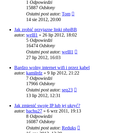
1
Odpowiedzi
15887
Odsłony
Ostatni post
autor:
Tom
14 sie 2012, 20:00
Jak zrobić przyjazne linki phpBB
autor:
welll1
» 26 lip 2012, 18:02
5
Odpowiedzi
16474
Odsłony
Ostatni post
autor:
welll1
27 lip 2012, 16:03
Bardzo wolny internet wifi i przez kabel
autor:
kamilrdz
» 9 lip 2012, 21:22
7
Odpowiedzi
17966
Odsłony
Ostatni post
autor:
seq23
13 lip 2012, 12:31
Jak zmienić swoje IP lub jej ukryć?
autor:
bachu27
» 6 wrz 2011, 19:13
8
Odpowiedzi
16087
Odsłony
Ostatni post
autor:
Reduks