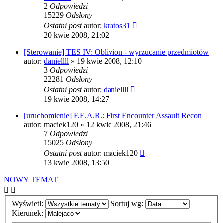
2
Odpowiedzi
15229
Odsłony
Ostatni post
autor:
kratos31
20 kwie 2008, 21:02
[Sterowanie] TES IV: Oblivion - wyrzucanie przedmiotów
autor:
daniellll
» 19 kwie 2008, 12:10
3
Odpowiedzi
22281
Odsłony
Ostatni post
autor:
daniellll
19 kwie 2008, 14:27
[uruchomienie] F.E.A.R.: First Encounter Assault Recon
autor:
maciek120
» 12 kwie 2008, 21:46
7
Odpowiedzi
15025
Odsłony
Ostatni post
autor:
maciek120
13 kwie 2008, 13:50
NOWY TEMAT
Wyświetl:
Sortuj wg:
Kierunek: