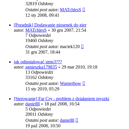
32819
Odsłony
Ostatni post
autor:
MATchlesS
12 sty 2008, 09:41
[Poradnik] Dodawanie piosenek do gier
autor:
MATchlesS
» 30 gru 2007, 21:54
7
Odpowiedzi
19460
Odsłony
Ostatni post
autor:
maciek120
31 gru 2007, 18:44
jak odinstalować sims3???
autor:
agnieszka179835
» 29 mar 2010, 19:18
13
Odpowiedzi
33162
Odsłony
Ostatni post
autor:
Warnerbow
15 sty 2019, 05:29
[Sterowanie] Far Cry - problem z działaniem myszki
autor:
daniellll
» 18 paź 2008, 16:54
5
Odpowiedzi
20011
Odsłony
Ostatni post
autor:
daniellll
19 paź 2008, 10:50