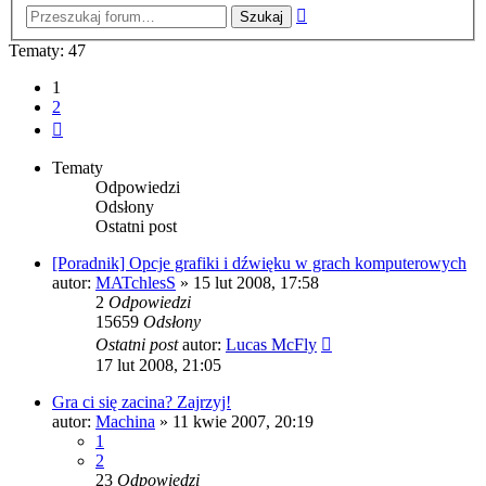
Wyszukiwanie
zaawansowane
Tematy: 47
1
2
Następna
Tematy
Odpowiedzi
Odsłony
Ostatni post
[Poradnik] Opcje grafiki i dźwięku w grach komputerowych
autor:
MATchlesS
» 15 lut 2008, 17:58
2
Odpowiedzi
15659
Odsłony
Ostatni post
autor:
Lucas McFly
17 lut 2008, 21:05
Gra ci się zacina? Zajrzyj!
autor:
Machina
» 11 kwie 2007, 20:19
1
2
23
Odpowiedzi