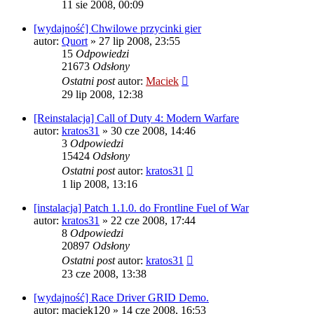
11 sie 2008, 00:09
[wydajność] Chwilowe przycinki gier
autor:
Quort
» 27 lip 2008, 23:55
15
Odpowiedzi
21673
Odsłony
Ostatni post
autor:
Maciek
29 lip 2008, 12:38
[Reinstalacja] Call of Duty 4: Modern Warfare
autor:
kratos31
» 30 cze 2008, 14:46
3
Odpowiedzi
15424
Odsłony
Ostatni post
autor:
kratos31
1 lip 2008, 13:16
[instalacja] Patch 1.1.0. do Frontline Fuel of War
autor:
kratos31
» 22 cze 2008, 17:44
8
Odpowiedzi
20897
Odsłony
Ostatni post
autor:
kratos31
23 cze 2008, 13:38
[wydajność] Race Driver GRID Demo.
autor:
maciek120
» 14 cze 2008, 16:53