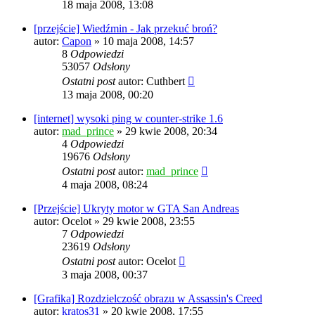
18 maja 2008, 13:08
[przejście] Wiedźmin - Jak przekuć broń?
autor:
Capon
» 10 maja 2008, 14:57
8
Odpowiedzi
53057
Odsłony
Ostatni post
autor:
Cuthbert
13 maja 2008, 00:20
[internet] wysoki ping w counter-strike 1.6
autor:
mad_prince
» 29 kwie 2008, 20:34
4
Odpowiedzi
19676
Odsłony
Ostatni post
autor:
mad_prince
4 maja 2008, 08:24
[Przejście] Ukryty motor w GTA San Andreas
autor:
Ocelot
» 29 kwie 2008, 23:55
7
Odpowiedzi
23619
Odsłony
Ostatni post
autor:
Ocelot
3 maja 2008, 00:37
[Grafika] Rozdzielczość obrazu w Assassin's Creed
autor:
kratos31
» 20 kwie 2008, 17:55