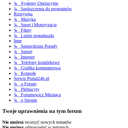
↳ Systemy Operacyjne
↳ Spolszczenia do programów
Rozrywka
↳ Muzyka
↳ Sport i Motoryzacja
↳ Filmy
↳ Luźne pogaduszki
Inne
↳ Sprawdzone Porady
↳ Sprzęt
↳ Internet
↳ Telefony komórkowe
↳ Grafika komputerowa
↳ Konsole
Serwis Portal24h.pl
↳ o Forum
↳ Plebiscyty
↳ Forumowicz Miesiąca
↳ o Stronie
Twoje uprawnienia na tym forum
Nie możesz
tworzyć nowych tematów
Nie możesz
odpowiadać w tematach