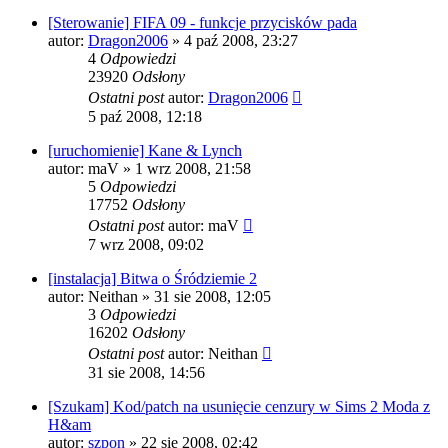
[Sterowanie] FIFA 09 - funkcje przycisków pada
autor:
Dragon2006
» 4 paź 2008, 23:27
4
Odpowiedzi
23920
Odsłony
Ostatni post
autor:
Dragon2006
5 paź 2008, 12:18
[uruchomienie] Kane & Lynch
autor:
maV
» 1 wrz 2008, 21:58
5
Odpowiedzi
17752
Odsłony
Ostatni post
autor:
maV
7 wrz 2008, 09:02
[instalacja] Bitwa o Śródziemie 2
autor:
Neithan
» 31 sie 2008, 12:05
3
Odpowiedzi
16202
Odsłony
Ostatni post
autor:
Neithan
31 sie 2008, 14:56
[Szukam] Kod/patch na usunięcie cenzury w Sims 2 Moda z
H&am
autor:
szpon
» 22 sie 2008, 02:42