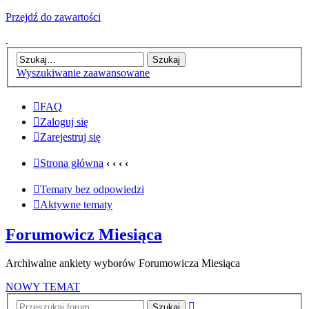
Przejdź do zawartości
.
Wyszukiwanie zaawansowane
FAQ
Zaloguj się
Zarejestruj się
Strona główna
‹
‹
‹
‹
Tematy bez odpowiedzi
Aktywne tematy
Forumowicz Miesiąca
Archiwalne ankiety wyborów Forumowicza Miesiąca
NOWY TEMAT
Wyszukiwanie