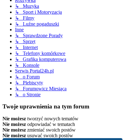
Rozrywka
↳ Muzyka
↳ Sport i Motoryzacja
↳ Filmy
↳ Luźne pogaduszki
Inne
↳ Sprawdzone Porady
↳ Sprzęt
↳ Internet
↳ Telefony komórkowe
↳ Grafika komputerowa
↳ Konsole
Serwis Portal24h.pl
↳ o Forum
↳ Plebiscyty
↳ Forumowicz Miesiąca
↳ o Stronie
Twoje uprawnienia na tym forum
Nie możesz
tworzyć nowych tematów
Nie możesz
odpowiadać w tematach
Nie możesz
zmieniać swoich postów
Nie możesz
usuwać swoich postów