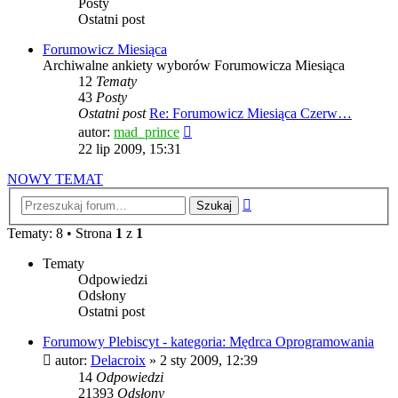
Posty
Ostatni post
Forumowicz Miesiąca
Archiwalne ankiety wyborów Forumowicza Miesiąca
12
Tematy
43
Posty
Ostatni post
Re: Forumowicz Miesiąca Czerw…
Wyświetl
autor:
mad_prince
najnowszy
22 lip 2009, 15:31
post
NOWY TEMAT
Wyszukiwanie
zaawansowane
Tematy: 8 • Strona
1
z
1
Tematy
Odpowiedzi
Odsłony
Ostatni post
Forumowy Plebiscyt - kategoria: Mędrca Oprogramowania
autor:
Delacroix
» 2 sty 2009, 12:39
14
Odpowiedzi
21393
Odsłony