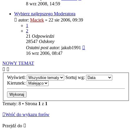
8 wrz 2008, 14:59
Wybierz najlepszego Moderatora
autor:
Maciek
» 22 sie 2006, 09:39
1
2
21
Odpowiedzi
28547
Odsłony
Ostatni post
autor:
jakub1991
16 wrz 2006, 08:47
NOWY TEMAT
Wyświetl:
Sortuj wg:
Kierunek:
Tematy: 8 • Strona
1
z
1
Wróć do wykazu forów
Przejdź do