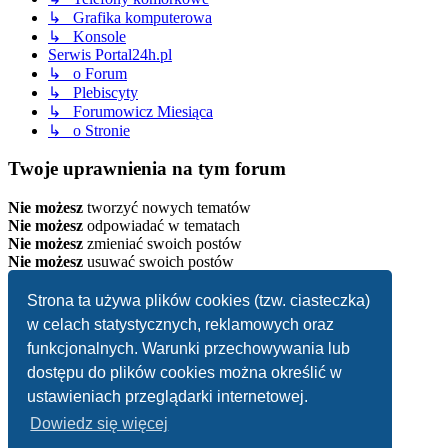
↳ Grafika komputerowa
↳ Konsole
Serwis Portal24h.pl
↳ o Forum
↳ Plebiscyty
↳ Forumowicz Miesiąca
↳ o Stronie
Twoje uprawnienia na tym forum
Nie możesz
tworzyć nowych tematów
Nie możesz
odpowiadać w tematach
Nie możesz
zmieniać swoich postów
Nie możesz
usuwać swoich postów
Strona główna
Strona ta używa plików cookies (tzw. ciasteczka)
Strefa czasowa
UTC+02:00
w celach statystycznych, reklamowych oraz
Usuń ciasteczka witryny
funkcjonalnych. Warunki przechowywania lub
dostępu do plików cookies można określić w
.
ustawieniach przeglądarki internetowej.
Dowiedz się więcej