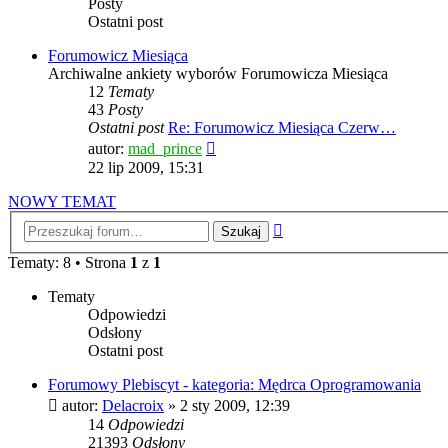
Posty
Ostatni post
Forumowicz Miesiąca
Archiwalne ankiety wyborów Forumowicza Miesiąca
12
Tematy
43
Posty
Ostatni post
Re: Forumowicz Miesiąca Czerw…
Wyświetl
autor:
mad_prince
najnowszy
22 lip 2009, 15:31
post
NOWY TEMAT
Wyszukiwanie
zaawansowane
Tematy: 8 • Strona
1
z
1
Tematy
Odpowiedzi
Odsłony
Ostatni post
Forumowy Plebiscyt - kategoria: Mędrca Oprogramowania
autor:
Delacroix
» 2 sty 2009, 12:39
14
Odpowiedzi
21393
Odsłony