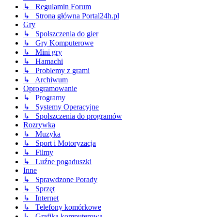
↳ Regulamin Forum
↳ Strona główna Portal24h.pl
Gry
↳ Spolszczenia do gier
↳ Gry Komputerowe
↳ Mini gry
↳ Hamachi
↳ Problemy z grami
↳ Archiwum
Oprogramowanie
↳ Programy
↳ Systemy Operacyjne
↳ Spolszczenia do programów
Rozrywka
↳ Muzyka
↳ Sport i Motoryzacja
↳ Filmy
↳ Luźne pogaduszki
Inne
↳ Sprawdzone Porady
↳ Sprzęt
↳ Internet
↳ Telefony komórkowe
↳ Grafika komputerowa