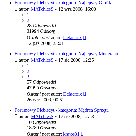
Forumowy Plebiscyt - kategoria: Najlepszy Grafik
autor:
MATchlesS
» 12 wrz 2008, 16:08
1
2
28
Odpowiedzi
31994
Odsłony
Ostatni post
autor:
Delacroix
12 paź 2008, 23:01
Forumowy Plebiscyt - kategoria: Najlepszy Moderator
autor:
MATchlesS
» 17 sie 2008, 12:25
1
2
3
57
Odpowiedzi
47995
Odsłony
Ostatni post
autor:
Delacroix
26 wrz 2008, 00:51
Forumowy Plebiscyt - kategoria: Mędrca Sprzętu
autor:
MATchlesS
» 17 sie 2008, 12:13
10
Odpowiedzi
18289
Odsłony
Ostatni post
autor:
kratos31