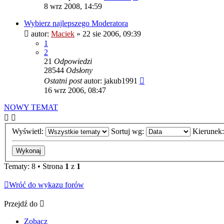
8 wrz 2008, 14:59
Wybierz najlepszego Moderatora
autor:
Maciek
» 22 sie 2006, 09:39
1
2
21
Odpowiedzi
28544
Odsłony
Ostatni post
autor:
jakub1991
16 wrz 2006, 08:47
NOWY TEMAT
Wyświetl:
Sortuj wg:
Kierunek
Tematy: 8 • Strona
1
z
1
Wróć do wykazu forów
Przejdź do
Zobacz