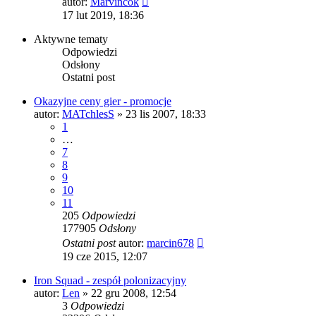
autor:
Marvincok
najnowszy
17 lut 2019, 18:36
post
Aktywne tematy
Odpowiedzi
Odsłony
Ostatni post
Okazyjne ceny gier - promocje
autor:
MATchlesS
» 23 lis 2007, 18:33
1
…
7
8
9
10
11
205
Odpowiedzi
177905
Odsłony
Ostatni post
autor:
marcin678
19 cze 2015, 12:07
Iron Squad - zespół polonizacyjny
autor:
Len
» 22 gru 2008, 12:54
3
Odpowiedzi