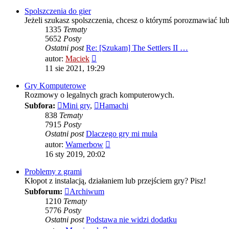
Spolszczenia do gier
Jeżeli szukasz spolszczenia, chcesz o którymś porozmawiać lu
1335
Tematy
5652
Posty
Ostatni post
Re: [Szukam] The Settlers II …
Wyświetl
autor:
Maciek
najnowszy
11 sie 2021, 19:29
post
Gry Komputerowe
Rozmowy o legalnych grach komputerowych.
Subfora:
Mini gry
,
Hamachi
838
Tematy
7915
Posty
Ostatni post
Dlaczego gry mi mula
Wyświetl
autor:
Warnerbow
najnowszy
16 sty 2019, 20:02
post
Problemy z grami
Kłopot z instalacją, działaniem lub przejściem gry? Pisz!
Subforum:
Archiwum
1210
Tematy
5776
Posty
Ostatni post
Podstawa nie widzi dodatku
Wyświetl