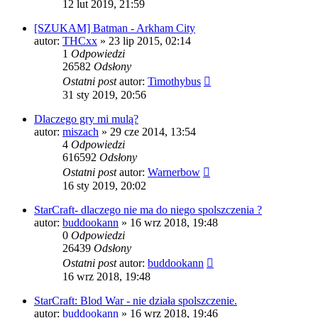
12 lut 2019, 21:59
[SZUKAM] Batman - Arkham City
autor:
THCxx
» 23 lip 2015, 02:14
1
Odpowiedzi
26582
Odsłony
Ostatni post
autor:
Timothybus
31 sty 2019, 20:56
Dlaczego gry mi mulą?
autor:
miszach
» 29 cze 2014, 13:54
4
Odpowiedzi
616592
Odsłony
Ostatni post
autor:
Warnerbow
16 sty 2019, 20:02
StarCraft- dlaczego nie ma do niego spolszczenia ?
autor:
buddookann
» 16 wrz 2018, 19:48
0
Odpowiedzi
26439
Odsłony
Ostatni post
autor:
buddookann
16 wrz 2018, 19:48
StarCraft: Blod War - nie działa spolszczenie.
autor:
buddookann
» 16 wrz 2018, 19:46