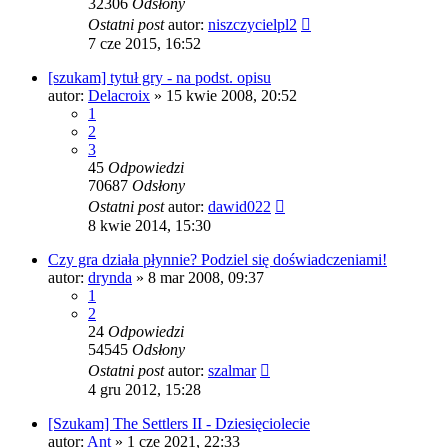
32306
Odsłony
Ostatni post
autor:
niszczycielpl2
7 cze 2015, 16:52
[szukam] tytuł gry - na podst. opisu
autor:
Delacroix
» 15 kwie 2008, 20:52
1
2
3
45
Odpowiedzi
70687
Odsłony
Ostatni post
autor:
dawid022
8 kwie 2014, 15:30
Czy gra działa płynnie? Podziel się doświadczeniami!
autor:
drynda
» 8 mar 2008, 09:37
1
2
24
Odpowiedzi
54545
Odsłony
Ostatni post
autor:
szalmar
4 gru 2012, 15:28
[Szukam] The Settlers II - Dziesięciolecie
autor:
Ant
» 1 cze 2021, 22:33