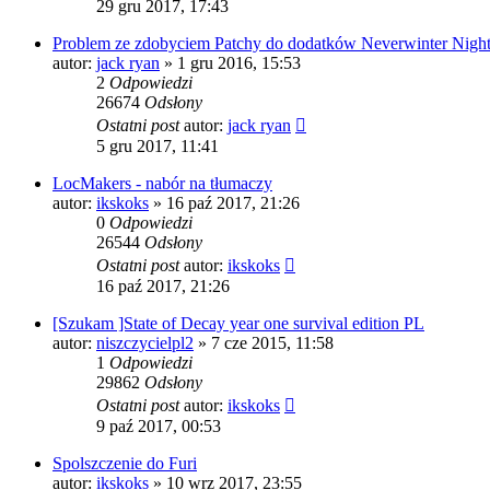
29 gru 2017, 17:43
Problem ze zdobyciem Patchy do dodatków Neverwinter Night
autor:
jack ryan
» 1 gru 2016, 15:53
2
Odpowiedzi
26674
Odsłony
Ostatni post
autor:
jack ryan
5 gru 2017, 11:41
LocMakers - nabór na tłumaczy
autor:
ikskoks
» 16 paź 2017, 21:26
0
Odpowiedzi
26544
Odsłony
Ostatni post
autor:
ikskoks
16 paź 2017, 21:26
[Szukam ]State of Decay year one survival edition PL
autor:
niszczycielpl2
» 7 cze 2015, 11:58
1
Odpowiedzi
29862
Odsłony
Ostatni post
autor:
ikskoks
9 paź 2017, 00:53
Spolszczenie do Furi
autor:
ikskoks
» 10 wrz 2017, 23:55