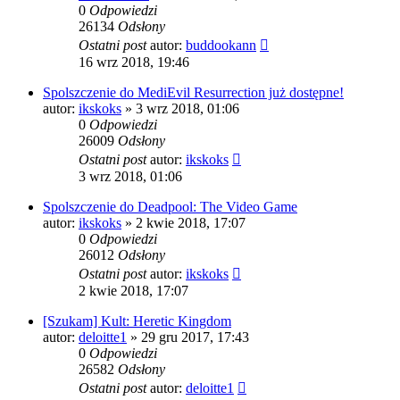
0
Odpowiedzi
26134
Odsłony
Ostatni post
autor:
buddookann
16 wrz 2018, 19:46
Spolszczenie do MediEvil Resurrection już dostępne!
autor:
ikskoks
» 3 wrz 2018, 01:06
0
Odpowiedzi
26009
Odsłony
Ostatni post
autor:
ikskoks
3 wrz 2018, 01:06
Spolszczenie do Deadpool: The Video Game
autor:
ikskoks
» 2 kwie 2018, 17:07
0
Odpowiedzi
26012
Odsłony
Ostatni post
autor:
ikskoks
2 kwie 2018, 17:07
[Szukam] Kult: Heretic Kingdom
autor:
deloitte1
» 29 gru 2017, 17:43
0
Odpowiedzi
26582
Odsłony
Ostatni post
autor:
deloitte1