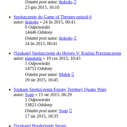
Ostatni post
autor:
ikskoks
23 gru 2015, 16:10
Spolszczenie do Game of Thrones epizod 6
autor:
ikskoks
» 24 lis 2015, 00:41
0
Odpowiedzi
14446
Odsłony
Ostatni post
autor:
ikskoks
24 lis 2015, 00:41
[Szukam] Spolszczenie do Heroes V: Kuźnia Przeznaczenia
autor:
mamfarta
» 19 cze 2015, 10:43
1
Odpowiedzi
14753
Odsłony
Ostatni post
autor:
Malek
19 sie 2015, 16:45
Szukam Spolszczenia Enemy Territory Quake Wars
autor:
Soap
» 15 sie 2015, 06:29
1
Odpowiedzi
13823
Odsłony
Ostatni post
autor:
Soap
17 sie 2015, 18:35
[Szukam] Borderlands Steam