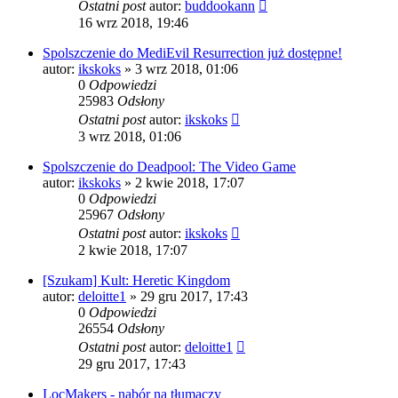
Ostatni post
autor:
buddookann
16 wrz 2018, 19:46
Spolszczenie do MediEvil Resurrection już dostępne!
autor:
ikskoks
» 3 wrz 2018, 01:06
0
Odpowiedzi
25983
Odsłony
Ostatni post
autor:
ikskoks
3 wrz 2018, 01:06
Spolszczenie do Deadpool: The Video Game
autor:
ikskoks
» 2 kwie 2018, 17:07
0
Odpowiedzi
25967
Odsłony
Ostatni post
autor:
ikskoks
2 kwie 2018, 17:07
[Szukam] Kult: Heretic Kingdom
autor:
deloitte1
» 29 gru 2017, 17:43
0
Odpowiedzi
26554
Odsłony
Ostatni post
autor:
deloitte1
29 gru 2017, 17:43
LocMakers - nabór na tłumaczy