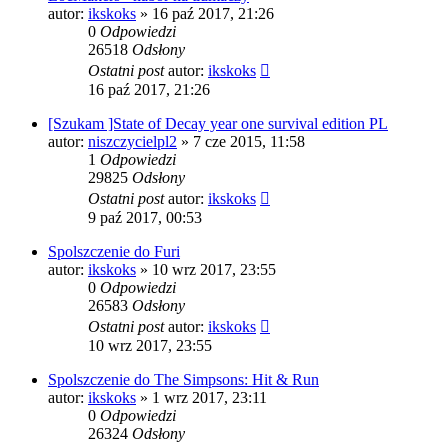
autor:
ikskoks
» 16 paź 2017, 21:26
0
Odpowiedzi
26518
Odsłony
Ostatni post
autor:
ikskoks
16 paź 2017, 21:26
[Szukam ]State of Decay year one survival edition PL
autor:
niszczycielpl2
» 7 cze 2015, 11:58
1
Odpowiedzi
29825
Odsłony
Ostatni post
autor:
ikskoks
9 paź 2017, 00:53
Spolszczenie do Furi
autor:
ikskoks
» 10 wrz 2017, 23:55
0
Odpowiedzi
26583
Odsłony
Ostatni post
autor:
ikskoks
10 wrz 2017, 23:55
Spolszczenie do The Simpsons: Hit & Run
autor:
ikskoks
» 1 wrz 2017, 23:11
0
Odpowiedzi
26324
Odsłony