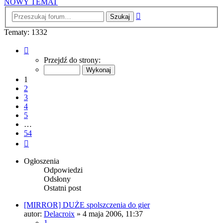
NOWY TEMAT
Wyszukiwanie
zaawansowane
Tematy: 1332
Strona
1
Przejdź do strony:
z
54
1
2
3
4
5
…
54
Następna
Ogłoszenia
Odpowiedzi
Odsłony
Ostatni post
[MIRROR] DUŻE spolszczenia do gier
autor:
Delacroix
» 4 maja 2006, 11:37
1