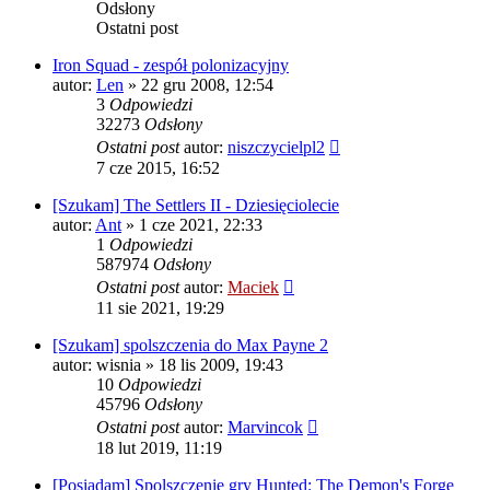
Odsłony
Ostatni post
Iron Squad - zespół polonizacyjny
autor:
Len
» 22 gru 2008, 12:54
3
Odpowiedzi
32273
Odsłony
Ostatni post
autor:
niszczycielpl2
7 cze 2015, 16:52
[Szukam] The Settlers II - Dziesięciolecie
autor:
Ant
» 1 cze 2021, 22:33
1
Odpowiedzi
587974
Odsłony
Ostatni post
autor:
Maciek
11 sie 2021, 19:29
[Szukam] spolszczenia do Max Payne 2
autor:
wisnia
» 18 lis 2009, 19:43
10
Odpowiedzi
45796
Odsłony
Ostatni post
autor:
Marvincok
18 lut 2019, 11:19
[Posiadam] Spolszczenie gry Hunted: The Demon's Forge