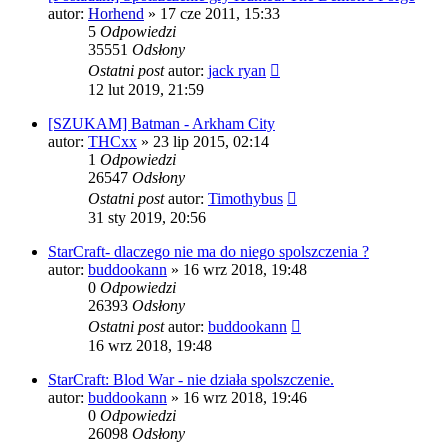
autor:
Horhend
» 17 cze 2011, 15:33
5
Odpowiedzi
35551
Odsłony
Ostatni post
autor:
jack ryan
12 lut 2019, 21:59
[SZUKAM] Batman - Arkham City
autor:
THCxx
» 23 lip 2015, 02:14
1
Odpowiedzi
26547
Odsłony
Ostatni post
autor:
Timothybus
31 sty 2019, 20:56
StarCraft- dlaczego nie ma do niego spolszczenia ?
autor:
buddookann
» 16 wrz 2018, 19:48
0
Odpowiedzi
26393
Odsłony
Ostatni post
autor:
buddookann
16 wrz 2018, 19:48
StarCraft: Blod War - nie działa spolszczenie.
autor:
buddookann
» 16 wrz 2018, 19:46
0
Odpowiedzi
26098
Odsłony