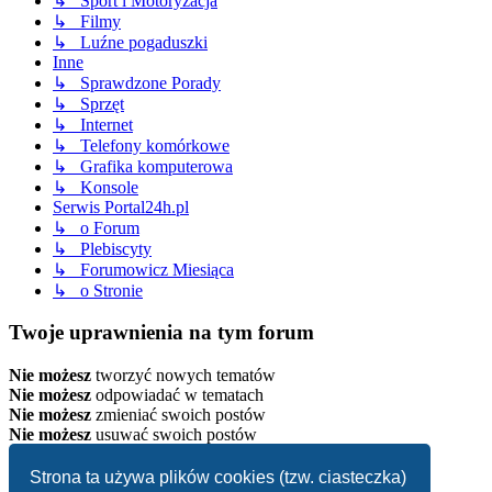
↳ Sport i Motoryzacja
↳ Filmy
↳ Luźne pogaduszki
Inne
↳ Sprawdzone Porady
↳ Sprzęt
↳ Internet
↳ Telefony komórkowe
↳ Grafika komputerowa
↳ Konsole
Serwis Portal24h.pl
↳ o Forum
↳ Plebiscyty
↳ Forumowicz Miesiąca
↳ o Stronie
Twoje uprawnienia na tym forum
Nie możesz
tworzyć nowych tematów
Nie możesz
odpowiadać w tematach
Nie możesz
zmieniać swoich postów
Nie możesz
usuwać swoich postów
Strona główna
Strona ta używa plików cookies (tzw. ciasteczka)