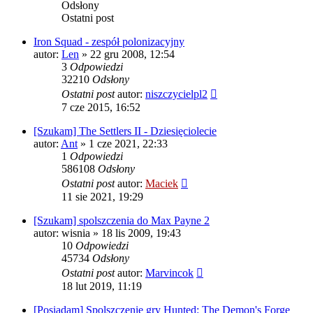
Odsłony
Ostatni post
Iron Squad - zespół polonizacyjny
autor:
Len
» 22 gru 2008, 12:54
3
Odpowiedzi
32210
Odsłony
Ostatni post
autor:
niszczycielpl2
7 cze 2015, 16:52
[Szukam] The Settlers II - Dziesięciolecie
autor:
Ant
» 1 cze 2021, 22:33
1
Odpowiedzi
586108
Odsłony
Ostatni post
autor:
Maciek
11 sie 2021, 19:29
[Szukam] spolszczenia do Max Payne 2
autor:
wisnia
» 18 lis 2009, 19:43
10
Odpowiedzi
45734
Odsłony
Ostatni post
autor:
Marvincok
18 lut 2019, 11:19
[Posiadam] Spolszczenie gry Hunted: The Demon's Forge