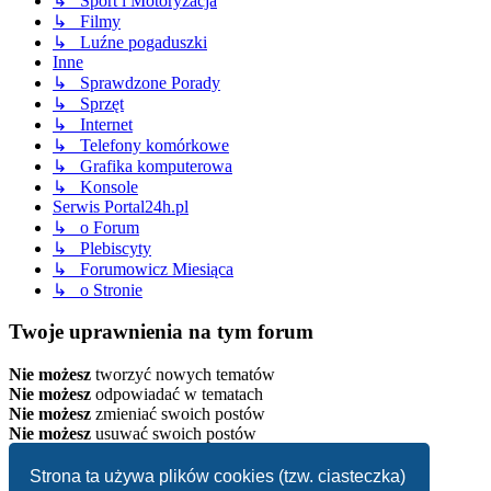
↳ Sport i Motoryzacja
↳ Filmy
↳ Luźne pogaduszki
Inne
↳ Sprawdzone Porady
↳ Sprzęt
↳ Internet
↳ Telefony komórkowe
↳ Grafika komputerowa
↳ Konsole
Serwis Portal24h.pl
↳ o Forum
↳ Plebiscyty
↳ Forumowicz Miesiąca
↳ o Stronie
Twoje uprawnienia na tym forum
Nie możesz
tworzyć nowych tematów
Nie możesz
odpowiadać w tematach
Nie możesz
zmieniać swoich postów
Nie możesz
usuwać swoich postów
Strona główna
Strona ta używa plików cookies (tzw. ciasteczka)