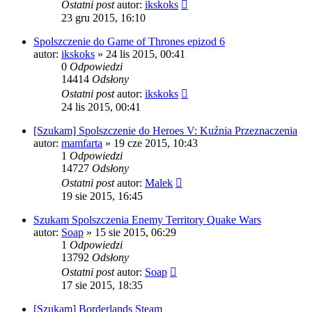
Ostatni post
autor:
ikskoks
23 gru 2015, 16:10
Spolszczenie do Game of Thrones epizod 6
autor:
ikskoks
» 24 lis 2015, 00:41
0
Odpowiedzi
14414
Odsłony
Ostatni post
autor:
ikskoks
24 lis 2015, 00:41
[Szukam] Spolszczenie do Heroes V: Kuźnia Przeznaczenia
autor:
mamfarta
» 19 cze 2015, 10:43
1
Odpowiedzi
14727
Odsłony
Ostatni post
autor:
Malek
19 sie 2015, 16:45
Szukam Spolszczenia Enemy Territory Quake Wars
autor:
Soap
» 15 sie 2015, 06:29
1
Odpowiedzi
13792
Odsłony
Ostatni post
autor:
Soap
17 sie 2015, 18:35
[Szukam] Borderlands Steam