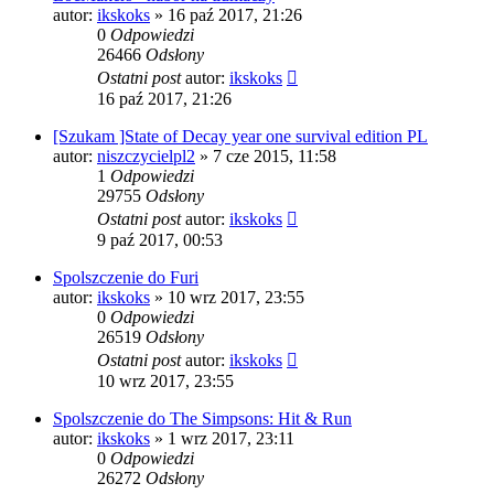
autor:
ikskoks
» 16 paź 2017, 21:26
0
Odpowiedzi
26466
Odsłony
Ostatni post
autor:
ikskoks
16 paź 2017, 21:26
[Szukam ]State of Decay year one survival edition PL
autor:
niszczycielpl2
» 7 cze 2015, 11:58
1
Odpowiedzi
29755
Odsłony
Ostatni post
autor:
ikskoks
9 paź 2017, 00:53
Spolszczenie do Furi
autor:
ikskoks
» 10 wrz 2017, 23:55
0
Odpowiedzi
26519
Odsłony
Ostatni post
autor:
ikskoks
10 wrz 2017, 23:55
Spolszczenie do The Simpsons: Hit & Run
autor:
ikskoks
» 1 wrz 2017, 23:11
0
Odpowiedzi
26272
Odsłony