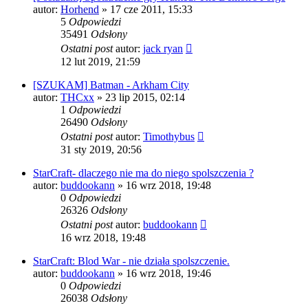
autor:
Horhend
» 17 cze 2011, 15:33
5
Odpowiedzi
35491
Odsłony
Ostatni post
autor:
jack ryan
12 lut 2019, 21:59
[SZUKAM] Batman - Arkham City
autor:
THCxx
» 23 lip 2015, 02:14
1
Odpowiedzi
26490
Odsłony
Ostatni post
autor:
Timothybus
31 sty 2019, 20:56
StarCraft- dlaczego nie ma do niego spolszczenia ?
autor:
buddookann
» 16 wrz 2018, 19:48
0
Odpowiedzi
26326
Odsłony
Ostatni post
autor:
buddookann
16 wrz 2018, 19:48
StarCraft: Blod War - nie działa spolszczenie.
autor:
buddookann
» 16 wrz 2018, 19:46
0
Odpowiedzi
26038
Odsłony