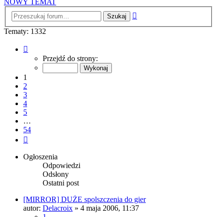
NOWY TEMAT
Wyszukiwanie
zaawansowane
Tematy: 1332
Strona
1
Przejdź do strony:
z
54
1
2
3
4
5
…
54
Następna
Ogłoszenia
Odpowiedzi
Odsłony
Ostatni post
[MIRROR] DUŻE spolszczenia do gier
autor:
Delacroix
» 4 maja 2006, 11:37
1