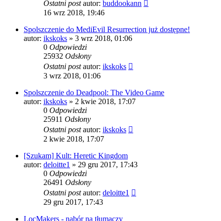
Ostatni post
autor:
buddookann
16 wrz 2018, 19:46
Spolszczenie do MediEvil Resurrection już dostępne!
autor:
ikskoks
» 3 wrz 2018, 01:06
0
Odpowiedzi
25932
Odsłony
Ostatni post
autor:
ikskoks
3 wrz 2018, 01:06
Spolszczenie do Deadpool: The Video Game
autor:
ikskoks
» 2 kwie 2018, 17:07
0
Odpowiedzi
25911
Odsłony
Ostatni post
autor:
ikskoks
2 kwie 2018, 17:07
[Szukam] Kult: Heretic Kingdom
autor:
deloitte1
» 29 gru 2017, 17:43
0
Odpowiedzi
26491
Odsłony
Ostatni post
autor:
deloitte1
29 gru 2017, 17:43
LocMakers - nabór na tłumaczy