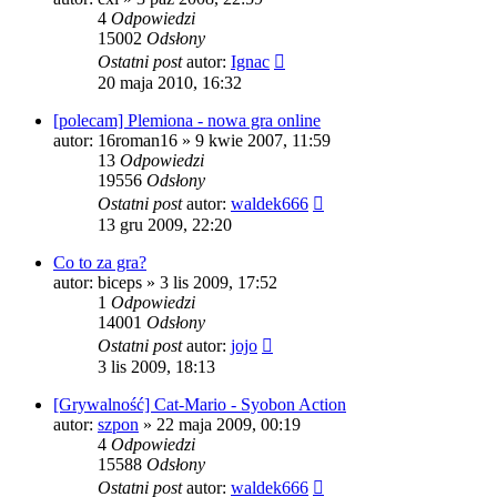
4
Odpowiedzi
15002
Odsłony
Ostatni post
autor:
Ignac
20 maja 2010, 16:32
[polecam] Plemiona - nowa gra online
autor:
16roman16
» 9 kwie 2007, 11:59
13
Odpowiedzi
19556
Odsłony
Ostatni post
autor:
waldek666
13 gru 2009, 22:20
Co to za gra?
autor:
biceps
» 3 lis 2009, 17:52
1
Odpowiedzi
14001
Odsłony
Ostatni post
autor:
jojo
3 lis 2009, 18:13
[Grywalność] Cat-Mario - Syobon Action
autor:
szpon
» 22 maja 2009, 00:19
4
Odpowiedzi
15588
Odsłony
Ostatni post
autor:
waldek666