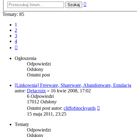
Wyszukiwanie
zaawansowane
Tematy: 85
1
2
3
4
Następna
Ogłoszenia
Odpowiedzi
Odsłony
Ostatni post
[Linkownia] Freeware, Shareware, Abandonware, Emulacja
autor:
Delacroix
» 16 kwie 2008, 17:02
6
Odpowiedzi
17012
Odsłony
Ostatni post
autor:
cliffofstockyards
15 maja 2011, 23:25
Tematy
Odpowiedzi
Odsłony