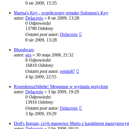
9 sie 2009, 15:35
Marisa's Key - współczesny remake Solomon's Key
autor:
Delacroix
» 8 sie 2009, 13:28
0
Odpowiedzi
13780
Odsłony
Ostatni post
autor:
Delacroix
8 sie 2009, 13:28
Bloodwars
autor:
ges
» 30 maja 2008, 21:32
8
Odpowiedzi
16810
Odsłony
Ostatni post
autor:
romin87
4 lip 2009, 22:55
RosenkreuzStilette: Megaman w wydaniu gotyckim
autor:
Delacroix
» 3 lip 2009, 19:29
0
Odpowiedzi
13916
Odsłony
Ostatni post
autor:
Delacroix
3 lip 2009, 19:29
Doll's Ingram, czyli mangowe Mario z karabinem maszynowy
autor:
Delacroix
» 3 lip 2009, 00:31