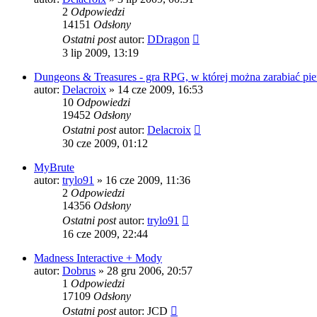
2
Odpowiedzi
14151
Odsłony
Ostatni post
autor:
DDragon
3 lip 2009, 13:19
Dungeons & Treasures - gra RPG, w której można zarabiać pie
autor:
Delacroix
» 14 cze 2009, 16:53
10
Odpowiedzi
19452
Odsłony
Ostatni post
autor:
Delacroix
30 cze 2009, 01:12
MyBrute
autor:
trylo91
» 16 cze 2009, 11:36
2
Odpowiedzi
14356
Odsłony
Ostatni post
autor:
trylo91
16 cze 2009, 22:44
Madness Interactive + Mody
autor:
Dobrus
» 28 gru 2006, 20:57
1
Odpowiedzi
17109
Odsłony
Ostatni post
autor:
JCD