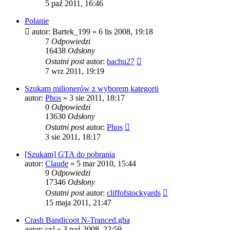
5 paź 2011, 16:46
Polanie
autor:
Bartek_199
» 6 lis 2008, 19:18
7
Odpowiedzi
16438
Odsłony
Ostatni post
autor:
bachu27
7 wrz 2011, 19:19
Szukam milionerów z wyborem kategorii
autor:
Phos
» 3 sie 2011, 18:17
0
Odpowiedzi
13630
Odsłony
Ostatni post
autor:
Phos
3 sie 2011, 18:17
[Szukam] GTA do pobrania
autor:
Claude
» 5 mar 2010, 15:44
9
Odpowiedzi
17346
Odsłony
Ostatni post
autor:
cliffofstockyards
15 maja 2011, 21:47
Crash Bandicoot N-Tranced.gba
autor:
cxl
» 3 paź 2008, 22:59