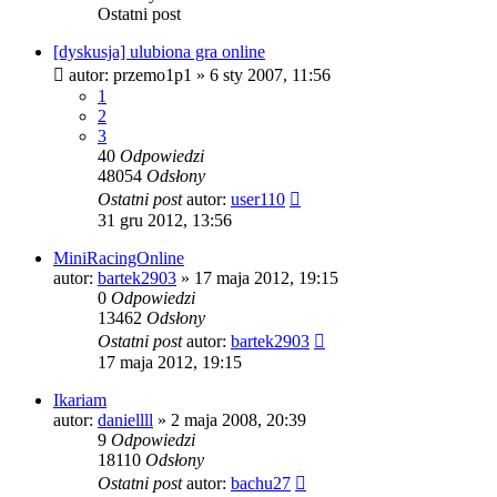
Ostatni post
[dyskusja] ulubiona gra online
autor:
przemo1p1
» 6 sty 2007, 11:56
1
2
3
40
Odpowiedzi
48054
Odsłony
Ostatni post
autor:
user110
31 gru 2012, 13:56
MiniRacingOnline
autor:
bartek2903
» 17 maja 2012, 19:15
0
Odpowiedzi
13462
Odsłony
Ostatni post
autor:
bartek2903
17 maja 2012, 19:15
Ikariam
autor:
daniellll
» 2 maja 2008, 20:39
9
Odpowiedzi
18110
Odsłony
Ostatni post
autor:
bachu27