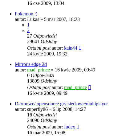
16 cze 2009, 13:04
Pokemon :)
autor:
Lukas
» 5 mar 2007, 18:23
1
2
27
Odpowiedzi
29641
Odsłony
Ostatni post
autor:
kain44
24 kwie 2009, 19:32
Mirror's edge 2d
autor:
mad_prince
» 16 kwie 2009, 09:49
0
Odpowiedzi
13809
Odsłony
Ostatni post
autor:
mad_prince
16 kwie 2009, 09:49
Darmowe/ opensource gry sieciowe/multiplayer
autor:
superfly86
» 6 lip 2008, 14:27
16
Odpowiedzi
24090
Odsłony
Ostatni post
autor:
Iudex
16 mar 2009, 15:08