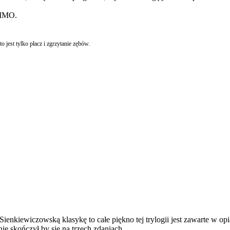
i IMO.
o jest tylko płacz i zgrzytanie zębów.
enkiewiczowską klasykę to całe piękno tej trylogii jest zawarte w opia
nie skończył by się na trzech zdaniach.