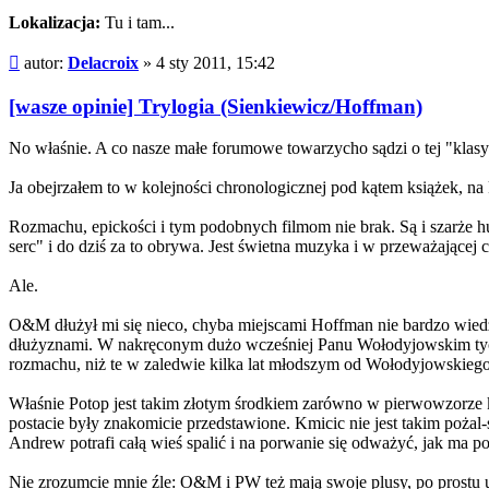
Lokalizacja:
Tu i tam...
Post
autor:
Delacroix
»
4 sty 2011, 15:42
[wasze opinie] Trylogia (Sienkiewicz/Hoffman)
No właśnie. A co nasze małe forumowe towarzycho sądzi o tej "klas
Ja obejrzałem to w kolejności chronologicznej pod kątem książek, na 
Rozmachu, epickości i tym podobnych filmom nie brak. Są i szarże hus
serc" i do dziś za to obrywa. Jest świetna muzyka i w przeważającej
Ale.
O&M dłużył mi się nieco, chyba miejscami Hoffman nie bardzo wiedz
dłużyznami. W nakręconym dużo wcześniej Panu Wołodyjowskim tych dł
rozmachu, niż te w zaledwie kilka lat młodszym od Wołodyjowskiego
Właśnie Potop jest takim złotym środkiem zarówno w pierwowzorze ksi
postacie były znakomicie przedstawione. Kmicic nie jest takim pożal
Andrew potrafi całą wieś spalić i na porwanie się odważyć, jak ma po
Nie zrozumcie mnie źle: O&M i PW też mają swoje plusy, po prostu 