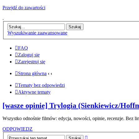
Przejdź do zawartości
.
Wyszukiwanie zaawansowane
FAQ
Zaloguj się
Zarejestruj się
Strona główna
‹
‹
Tematy bez odpowiedzi
Aktywne tematy
[wasze opinie] Trylogia (Sienkiewicz/Hoff
Wszystko odnośnie filmów: edycja, nowości, opinie, recenzje. Bez l
ODPOWIEDZ
Wyszukiwanie