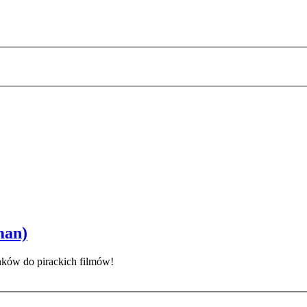
man)
inków do pirackich filmów!