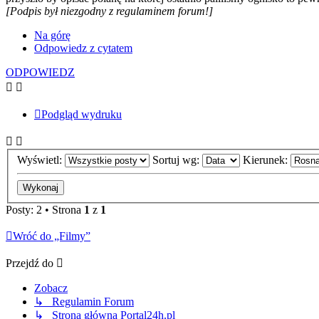
[Podpis był niezgodny z regulaminem forum!]
Na górę
Odpowiedz z cytatem
ODPOWIEDZ
Podgląd wydruku
Wyświetl:
Sortuj wg:
Kierunek:
Posty: 2 • Strona
1
z
1
Wróć do „Filmy”
Przejdź do
Zobacz
↳ Regulamin Forum
↳ Strona główna Portal24h.pl