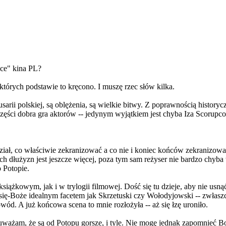
yce" kina PL?
których podstawie to kręcono. I muszę rzec słów kilka.
arii polskiej, są oblężenia, są wielkie bitwy. Z poprawnością historycz
 części dobra gra aktorów -- jedynym wyjątkiem jest chyba Iza Scorupc
iał, co właściwie zekranizować a co nie i koniec końców zekranizowa
użyzn jest jeszcze więcej, poza tym sam reżyser nie bardzo chyba wi
 Potopie.
ążkowym, jak i w trylogii filmowej. Dość się tu dzieje, aby nie usnąć
-się-Boże idealnym facetem jak Skrzetuski czy Wołodyjowski -- zwłasz
wód. A już końcowa scena to mnie rozłożyła -- aż się łzę uroniło.
uważam, że są od Potopu gorsze, i tyle. Nie mogę jednak zapomnieć 