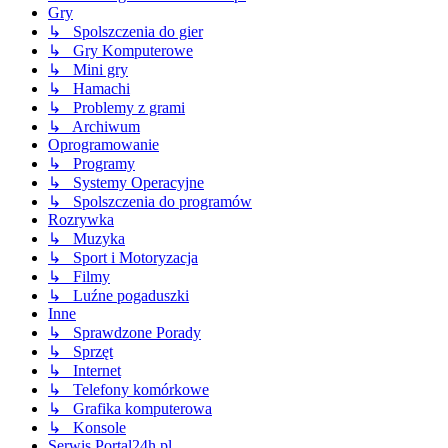
Gry
↳ Spolszczenia do gier
↳ Gry Komputerowe
↳ Mini gry
↳ Hamachi
↳ Problemy z grami
↳ Archiwum
Oprogramowanie
↳ Programy
↳ Systemy Operacyjne
↳ Spolszczenia do programów
Rozrywka
↳ Muzyka
↳ Sport i Motoryzacja
↳ Filmy
↳ Luźne pogaduszki
Inne
↳ Sprawdzone Porady
↳ Sprzęt
↳ Internet
↳ Telefony komórkowe
↳ Grafika komputerowa
↳ Konsole
Serwis Portal24h.pl