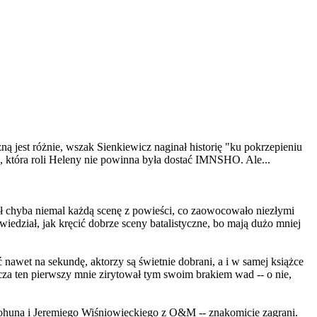
ną jest różnie, wszak Sienkiewicz naginał historię "ku pokrzepieniu
o, która roli Heleny nie powinna była dostać IMNSHO. Ale...
ł chyba niemal każdą scenę z powieści, co zaowocowało niezłymi
edział, jak kręcić dobrze sceny batalistyczne, bo mają dużo mniej
 nawet na sekundę, aktorzy są świetnie dobrani, a i w samej książce
cza ten pierwszy mnie zirytował tym swoim brakiem wad -- o nie,
Bohuna i Jeremiego Wiśniowieckiego z O&M -- znakomicie zagrani.