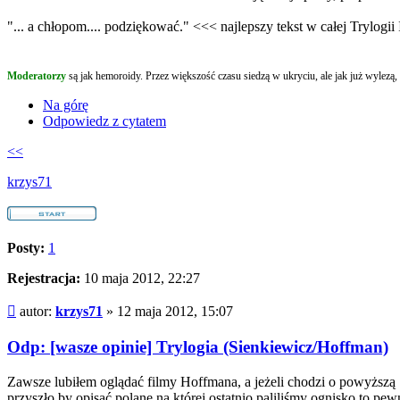
"... a chłopom.... podziękować." <<< najlepszy tekst w całej Trylogi
Moderatorzy
są jak hemoroidy. Przez większość czasu siedzą w ukryciu, ale jak już wylezą, t
Na górę
Odpowiedz z cytatem
<<
krzys71
Posty:
1
Rejestracja:
10 maja 2012, 22:27
Post
autor:
krzys71
»
12 maja 2012, 15:07
Odp: [wasze opinie] Trylogia (Sienkiewicz/Hoffman)
Zawsze lubiłem oglądać filmy Hoffmana, a jeżeli chodzi o powyższą Si
przyszło by opisać polanę na której ostatnio paliliśmy ognisko to pew