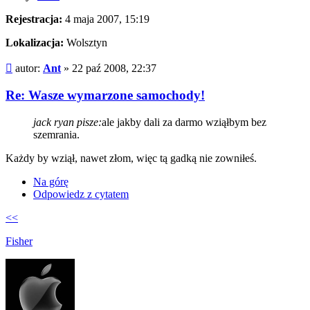
Rejestracja:
4 maja 2007, 15:19
Lokalizacja:
Wolsztyn
Post
autor:
Ant
»
22 paź 2008, 22:37
Re: Wasze wymarzone samochody!
jack ryan pisze:
ale jakby dali za darmo wziąłbym bez
szemrania.
Każdy by wziął, nawet złom, więc tą gadką nie zowniłeś.
Na górę
Odpowiedz z cytatem
<<
Fisher