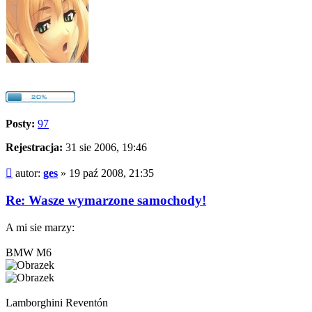
Posty:
97
Rejestracja:
31 sie 2006, 19:46
Post
autor:
ges
»
19 paź 2008, 21:35
Re: Wasze wymarzone samochody!
A mi sie marzy:
BMW M6
Lamborghini Reventón