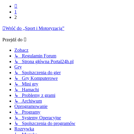
Poprzednia
1
2
Wróć do „Sport i Motoryzacja”
Przejdź do
Zobacz
↳ Regulamin Forum
↳ Strona główna Portal24h.pl
Gry
↳ Spolszczenia do gier
↳ Gry Komputerowe
↳ Mini gry
↳ Hamachi
↳ Problemy z grami
↳ Archiwum
Oprogramowanie
↳ Programy
↳ Systemy Operacyjne
↳ Spolszczenia do programów
Rozrywka