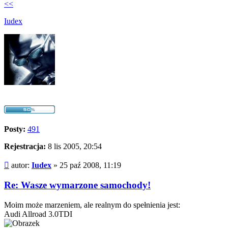
<<
Iudex
Posty:
491
Rejestracja:
8 lis 2005, 20:54
Post
autor:
Iudex
»
25 paź 2008, 11:19
Re: Wasze wymarzone samochody!
Moim może marzeniem, ale realnym do spełnienia jest:
Audi Allroad 3.0TDI