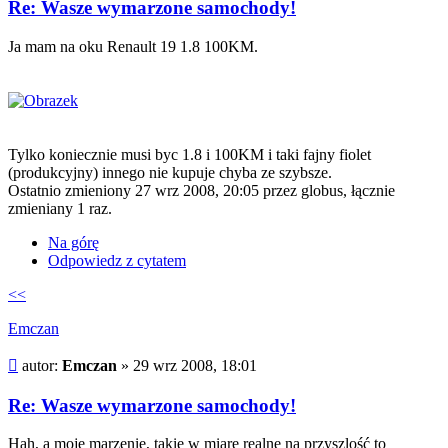
Re: Wasze wymarzone samochody!
Ja mam na oku Renault 19 1.8 100KM.
Tylko koniecznie musi byc 1.8 i 100KM i taki fajny fiolet
(produkcyjny) innego nie kupuje chyba ze szybsze.
Ostatnio zmieniony 27 wrz 2008, 20:05 przez
globus
, łącznie
zmieniany 1 raz.
Na górę
Odpowiedz z cytatem
<<
Emczan
Post
autor:
Emczan
»
29 wrz 2008, 18:01
Re: Wasze wymarzone samochody!
Hah, a moje marzenie, takie w miare realne na przyszlość to