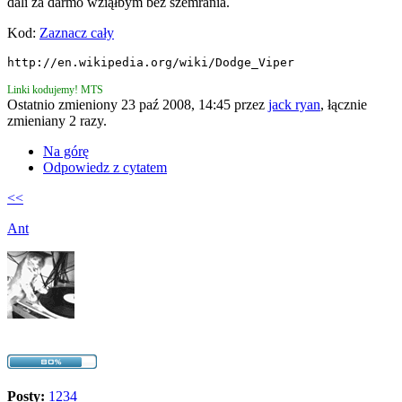
dali za darmo wziąłbym bez szemrania.
Kod:
Zaznacz cały
http://en.wikipedia.org/wiki/Dodge_Viper
Linki kodujemy! MTS
Ostatnio zmieniony 23 paź 2008, 14:45 przez
jack ryan
, łącznie
zmieniany 2 razy.
Na górę
Odpowiedz z cytatem
<<
Ant
Posty:
1234