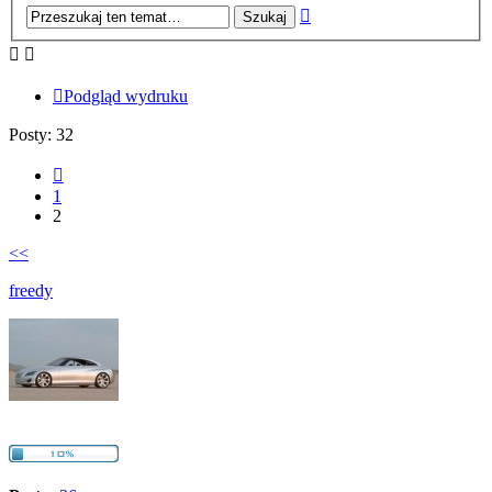
Wyszukiwanie
zaawansowane
Podgląd wydruku
Posty: 32
Poprzednia
1
2
<<
freedy