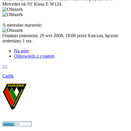
Mercedes ok 93' Klasa E W124.
A nierealne marzenie:
Ostatnio zmieniony 29 wrz 2008, 18:08 przez
Emczan
, łącznie
zmieniany 1 raz.
Na górę
Odpowiedz z cytatem
<<
Carlik