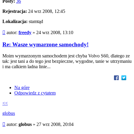
Posty:
36
Rejestracja:
24 wrz 2008, 12:45
Lokalizacja:
stamtąd
Post
autor:
freedy
»
24 wrz 2008, 13:10
Re: Wasze wymarzone samochody!
Moim wymarzonym samochodem jest chyba Volvo S60, dlatego ze
tak: jest tani a do tego jest bezpieczne, wygodne, tanie w utrzymaniu
i ma calkiem ladna linie...
Na górę
Odpowiedz z cytatem
<<
globus
Post
autor:
globus
»
27 wrz 2008, 20:04