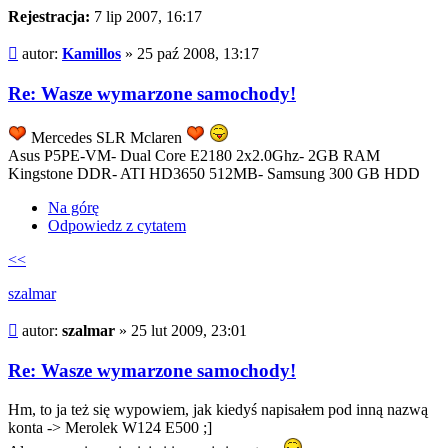
Rejestracja:
7 lip 2007, 16:17
Post
autor:
Kamillos
»
25 paź 2008, 13:17
Re: Wasze wymarzone samochody!
Mercedes SLR Mclaren
Asus P5PE-VM- Dual Core E2180 2x2.0Ghz- 2GB RAM
Kingstone DDR- ATI HD3650 512MB- Samsung 300 GB HDD
Na górę
Odpowiedz z cytatem
<<
szalmar
Post
autor:
szalmar
»
25 lut 2009, 23:01
Re: Wasze wymarzone samochody!
Hm, to ja też się wypowiem, jak kiedyś napisałem pod inną nazwą
konta -> Merolek W124 E500 ;]