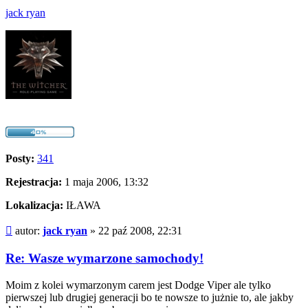
jack ryan
Posty:
341
Rejestracja:
1 maja 2006, 13:32
Lokalizacja:
IŁAWA
Post
autor:
jack ryan
»
22 paź 2008, 22:31
Re: Wasze wymarzone samochody!
Moim z kolei wymarzonym carem jest Dodge Viper ale tylko
pierwszej lub drugiej generacji bo te nowsze to jużnie to, ale jakby