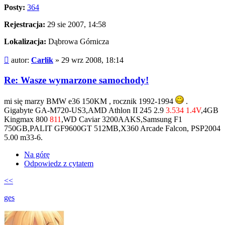
Posty:
364
Rejestracja:
29 sie 2007, 14:58
Lokalizacja:
Dąbrowa Górnicza
Post
autor:
Carlik
»
29 wrz 2008, 18:14
Re: Wasze wymarzone samochody!
mi się marzy BMW e36 150KM , rocznik 1992-1994
.
Gigabyte GA-M720-US3,AMD Athlon II 245 2.9
3.534 1.4V
,4GB
Kingmax 800
811
,WD Caviar 3200AAKS,Samsung F1
750GB,PALIT GF9600GT 512MB,X360 Arcade Falcon, PSP2004
5.00 m33-6.
Na górę
Odpowiedz z cytatem
<<
ges