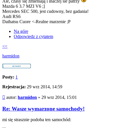
Ale, czasy się zmieniają i inaczej sie patrzy
Mazda 6 3.7 MZI V6 ;]
Mercedes SEC 500, jest cudowny, bez gadania!
Audi RS6
Daihatsu Cuore <-Realne marzenie ;P
Na górę
Odpowiedz z cytatem
<<
harmidon
Posty:
1
Rejestracja:
29 wrz 2014, 14:59
Post
autor:
harmidon
»
29 wrz 2014, 15:01
Re: Wasze wymarzone samochody!
mi się strasznie podoba ten samochód: