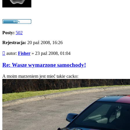
Posty:
502
Rejestracja:
20 paź 2008, 16:26
Post
autor:
Fisher
»
23 paź 2008, 01:04
Re: Wasze wymarzone samochody!
A moim marzeniem jest mieć takie cacko: