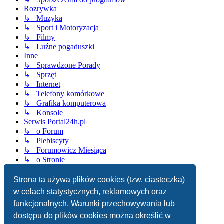
Rozrywka
↳ Muzyka
↳ Sport i Motoryzacja
↳ Filmy
↳ Luźne pogaduszki
Inne
↳ Sprawdzone Porady
↳ Sprzęt
↳ Internet
↳ Telefony komórkowe
↳ Grafika komputerowa
↳ Konsole
Serwis Portal24h.pl
↳ o Forum
↳ Plebiscyty
↳ Forumowicz Miesiąca
↳ o Stronie
Strona główna
Strona ta używa plików cookies (tzw. ciasteczka)
Strefa czasowa
UTC+02:00
w celach statystycznych, reklamowych oraz
Usuń ciasteczka witryny
funkcjonalnych. Warunki przechowywania lub
dostępu do plików cookies można określić w