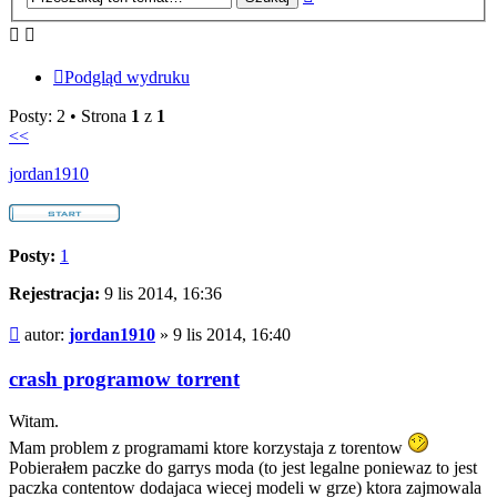
zaawansowane
Podgląd wydruku
Posty: 2 • Strona
1
z
1
<<
jordan1910
Posty:
1
Rejestracja:
9 lis 2014, 16:36
Post
autor:
jordan1910
»
9 lis 2014, 16:40
crash programow torrent
Witam.
Mam problem z programami ktore korzystaja z torentow
Pobierałem paczke do garrys moda (to jest legalne poniewaz to jest
paczka contentow dodajaca wiecej modeli w grze) ktora zajmowala