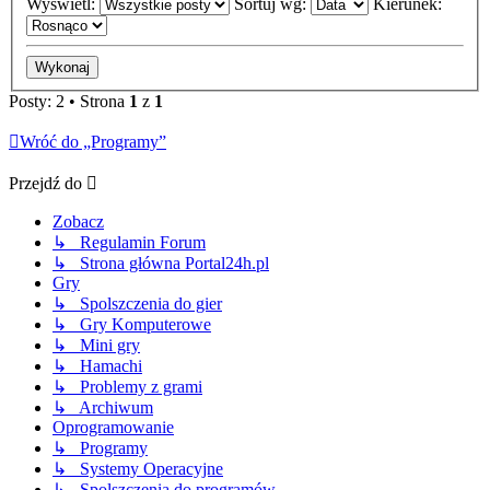
Wyświetl:
Sortuj wg:
Kierunek:
Posty: 2 • Strona
1
z
1
Wróć do „Programy”
Przejdź do
Zobacz
↳ Regulamin Forum
↳ Strona główna Portal24h.pl
Gry
↳ Spolszczenia do gier
↳ Gry Komputerowe
↳ Mini gry
↳ Hamachi
↳ Problemy z grami
↳ Archiwum
Oprogramowanie
↳ Programy
↳ Systemy Operacyjne
↳ Spolszczenia do programów