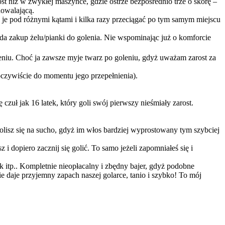
ost niż w zwykłej maszynce, gdzie ostrze bezpośrednio trze o skórę –
dowalającą.
 je pod różnymi kątami i kilka razy przeciągać po tym samym miejscu
ada zakup żelu/pianki do golenia. Nie wspominając już o komforcie
eniu. Choć ja zawsze myje twarz po goleniu, gdyż uważam zarost za
(oczywiście do momentu jego przepełnienia).
 czuł jak 16 latek, który goli swój pierwszy nieśmiały zarost.
olisz się na sucho, gdyż im włos bardziej wyprostowany tym szybciej
 i dopiero zacznij się golić. To samo jeżeli zapomniałeś się i
ek itp.. Kompletnie nieopłacalny i zbędny bajer, gdyż podobne
nie daje przyjemny zapach naszej golarce, tanio i szybko! To mój