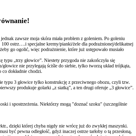
orównanie!
, jednak zawsze moja skóra miała problem z goleniem. Po goleniu
00 ostrz….i specjalne kremy/pianki/żele dla podrażnionej/delikatnej
ł żeby go ogolić, więc podrażnienie, które już ustępowało musiało
typu „trzy głowice”. Niestety przygoda nie zakończyła się
owice nie przylegają ściśle do siebie, tylko tworzą układ trójkąta,
o co dokładnie chodzi.
ie typu 3 głowice tylko konstrukcję z przeciwnego obozu, czyli tzw.
erwszy produkuje golarki „z siatką”, a ten drugi oferuje „3 głowice”.
ioski i spostrzeżenia. Niektórzy mogą "doznać szoku" (szczególnie
ktr., dzięki której chyba nigdy nie wrócę już do zwykłej maszynki.
usi być pewna odległość, gdyż inaczej ostrze tarłoby o tą przesłoną,