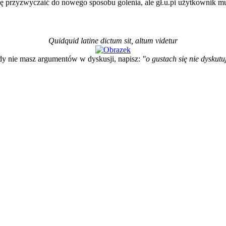
się przyzwyczaić do nowego sposobu golenia, ale gł.u.pi użytkownik m
Quidquid latine dictum sit, altum videtur
y nie masz argumentów w dyskusji, napisz:
"o gustach się nie dyskutu