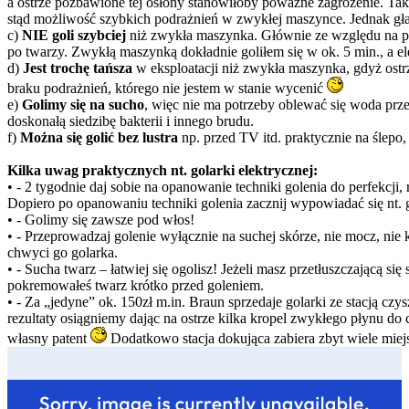
a ostrze pozbawione tej osłony stanowiłoby poważne zagrożenie. Tak, 
stąd możliwość szybkich podrażnień w zwykłej maszynce. Jednak gła
c)
NIE goli szybciej
niż zwykła maszynka. Głównie ze względu na pkt.
po twarzy. Zwykłą maszynką dokładnie goliłem się w ok. 5 min., a el
d)
Jest trochę tańsza
w eksploatacji niż zwykła maszynka, gdyż ostrz
braku podrażnień, którego nie jestem w stanie wycenić
e)
Golimy się na sucho
, więc nie ma potrzeby oblewać się woda prz
doskonałą siedzibę bakterii i innego brudu.
f)
Można się golić bez lustra
np. przed TV itd. praktycznie na ślepo
Kilka uwag praktycznych nt. golarki elektrycznej:
• - 2 tygodnie daj sobie na opanowanie techniki golenia do perfekcji,
Dopiero po opanowaniu techniki golenia zacznij wypowiadać się nt. go
• - Golimy się zawsze pod włos!
• - Przeprowadzaj golenie wyłącznie na suchej skórze, nie mocz, nie
chwyci go golarka.
• - Sucha twarz – łatwiej się ogolisz! Jeżeli masz przetłuszczającą si
pokremowałeś twarz krótko przed goleniem.
• - Za „jedyne” ok. 150zł m.in. Braun sprzedaje golarki ze stacją cz
rezultaty osiągniemy dając na ostrze kilka kropel zwykłego płynu do c
własny patent
Dodatkowo stacja dokująca zabiera zbyt wiele miejs