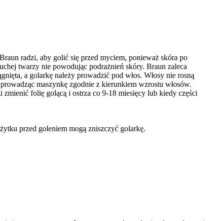
Braun radzi, aby golić się przed myciem, ponieważ skóra po
suchej twarzy nie powodując podrażnień skóry. Braun zaleca
gnięta, a golarkę należy prowadzić pod włos. Włosy nie rosną
goli prowadząc maszynkę zgodnie z kierunkiem wzrostu włosów.
mienić folię golącą i ostrza co 9-18 miesięcy lub kiedy części
żytku przed goleniem mogą zniszczyć golarkę.