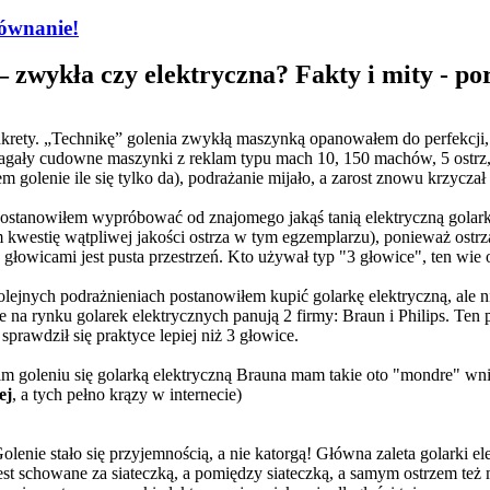
równanie!
 zwykła czy elektryczna? Fakty i mity - p
konkrety. „Technikę” golenia zwykłą maszynką opanowałem do perfekcji
agały cudowne maszynki z reklam typu mach 10, 150 machów, 5 ostrz, 1
m golenie ile się tylko da), podrażanie mijało, a zarost znowu krzycza
stanowiłem wypróbować od znajomego jakąś tanią elektryczną golarkę 
westię wątpliwej jakości ostrza w tym egzemplarzu), ponieważ ostrza/gł
głowicami jest pusta przestrzeń. Kto używał typ "3 głowice", ten wie 
olejnych podrażnieniach postanowiłem kupić golarkę elektryczną, ale n
a rynku golarek elektrycznych panują 2 firmy: Braun i Philips. Ten pi
prawdził się praktyce lepiej niż 3 głowice.
tnim goleniu się golarką elektryczną Brauna mam takie oto "mondre" wn
ej
, a tych pełno krązy w internecie)
lenie stało się przyjemnością, a nie katorgą! Główna zaleta golarki ele
est schowane za siateczką, a pomiędzy siateczką, a samym ostrzem też m