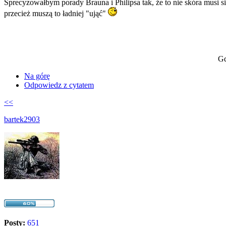
Sprecyzowałbym porady Brauna i Philipsa tak, że to nie skóra musi 
przecież muszą to ładniej "ująć"
Gd
Na górę
Odpowiedz z cytatem
<<
bartek2903
Posty:
651