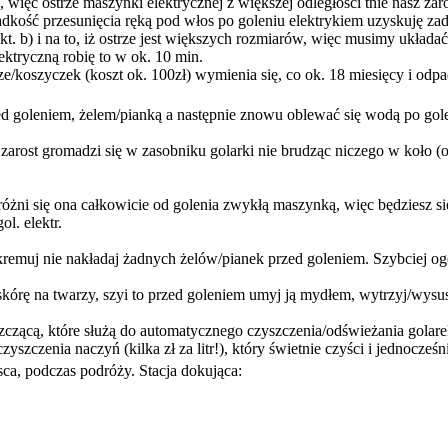
więc ostrze maszynki elektrycznej z większej odległości tnie nasz zar
dkość przesunięcia ręką pod włos po goleniu elektrykiem uzyskuję za
 b) i na to, iż ostrze jest większych rozmiarów, więc musimy układać
ektryczną robię to w ok. 10 min.
e/koszyczek (koszt ok. 100zł) wymienia się, co ok. 18 miesięcy i odp
ed goleniem, żelem/pianką a następnie znowu oblewać się wodą po gol
, zarost gromadzi się w zasobniku golarki nie brudząc niczego w koło 
 różni się ona całkowicie od golenia zwykłą maszynką, więc będziesz się
l. elektr.
 kremuj nie nakładaj żadnych żelów/pianek przed goleniem. Szybciej og
ę skórę na twarzy, szyi to przed goleniem umyj ją mydłem, wytrzyj/wysusz
yszczącą, które służą do automatycznego czyszczenia/odświeżania golar
zyszczenia naczyń (kilka zł za litr!), który świetnie czyści i jednocześ
ca, podczas podróży. Stacja dokująca: