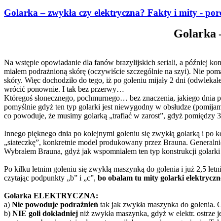
Golarka – zwykła czy elektryczna? Fakty i mity - po
Golarka –
Na wstępie opowiadanie dla fanów brazylijskich seriali, a później 
miałem podrażnioną skórę (oczywiście szczególnie na szyi). Nie pom
skóry. Więc dochodziło do tego, iż po goleniu mijały 2 dni (odwlekałe
wrócić ponownie. I tak bez przerwy…
Któregoś słonecznego, pochmurnego… bez znaczenia, jakiego dnia po
pomyślnie gdyż ten typ golarki jest niewygodny w obsłudze (pomijam k
co powoduje, że musimy golarką „trafiać w zarost”, gdyż pomiędzy 3 
Innego pięknego dnia po kolejnymi goleniu się zwykłą golarką i po k
„siateczkę”, konkretnie model produkowany przez Brauna. Generalnie n
Wybrałem Brauna, gdyż jak wspomniałem ten typ konstrukcji golarki s
Po kilku letnim goleniu się zwykłą maszynką do golenia i już 2,5 le
czytając podpunkty „b” i „c”,
bo obalam tu mity golarki elektryczn
Golarka ELEKTRYCZNA:
a)
Nie powoduje podrażnień
tak jak zwykła maszynka do golenia. Go
b)
NIE goli dokładniej
niż zwykła maszynka, gdyż w elektr. ostrze j