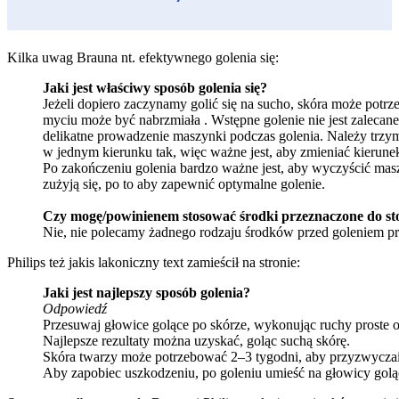
Kilka uwag Brauna nt. efektywnego golenia się:
Jaki jest właściwy sposób golenia się?
Jeżeli dopiero zaczynamy golić się na sucho, skóra może potr
myciu może być nabrzmiała . Wstępne golenie nie jest zalecan
delikatne prowadzenie maszynki podczas golenia. Należy trzy
w jednym kierunku tak, więc ważne jest, aby zmieniać kierunek
Po zakończeniu golenia bardzo ważne jest, aby wyczyścić maszy
zużyją się, po to aby zapewnić optymalne golenie.
Czy mogę/powinienem stosować środki przeznaczone do st
Nie, nie polecamy żadnego rodzaju środków przed goleniem pr
Philips też jakis lakoniczny text zamieścił na stronie:
Jaki jest najlepszy sposób golenia?
Odpowiedź
Przesuwaj głowice golące po skórze, wykonując ruchy proste o
Najlepsze rezultaty można uzyskać, goląc suchą skórę.
Skóra twarzy może potrzebować 2–3 tygodni, aby przyzwyczai
Aby zapobiec uszkodzeniu, po goleniu umieść na głowicy golą