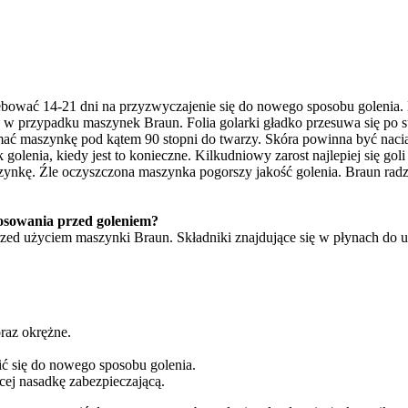
zebować 14-21 dni na przyzwyczajenie się do nowego sposobu golenia. 
e w przypadku maszynek Braun. Folia golarki gładko przesuwa się po 
mać maszynkę pod kątem 90 stopni do twarzy. Skóra powinna być nacią
 golenia, kiedy jest to konieczne. Kilkudniowy zarost najlepiej się 
nkę. Źle oczyszczona maszynka pogorszy jakość golenia. Braun radzi z
osowania przed goleniem?
zed użyciem maszynki Braun. Składniki znajdujące się w płynach do u
raz okrężne.
ć się do nowego sposobu golenia.
cej nasadkę zabezpieczającą.