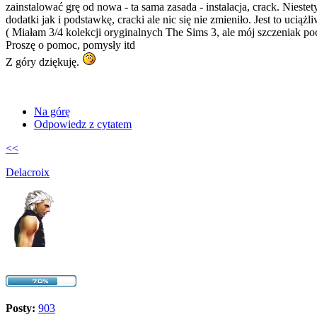
zainstalować grę od nowa - ta sama zasada - instalacja, crack. Niest
dodatki jak i podstawkę, cracki ale nic się nie zmieniło. Jest to ucią
( Miałam 3/4 kolekcji oryginalnych The Sims 3, ale mój szczeniak poc
Proszę o pomoc, pomysły itd
Z góry dziękuję.
Na górę
Odpowiedz z cytatem
<<
Delacroix
Posty:
903