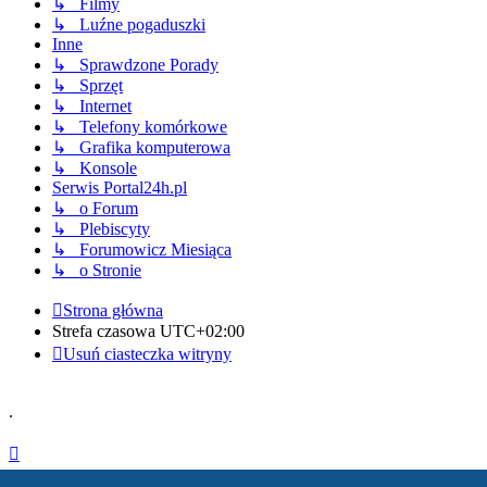
↳ Filmy
↳ Luźne pogaduszki
Inne
↳ Sprawdzone Porady
↳ Sprzęt
↳ Internet
↳ Telefony komórkowe
↳ Grafika komputerowa
↳ Konsole
Serwis Portal24h.pl
↳ o Forum
↳ Plebiscyty
↳ Forumowicz Miesiąca
↳ o Stronie
Strona główna
Strefa czasowa
UTC+02:00
Usuń ciasteczka witryny
.