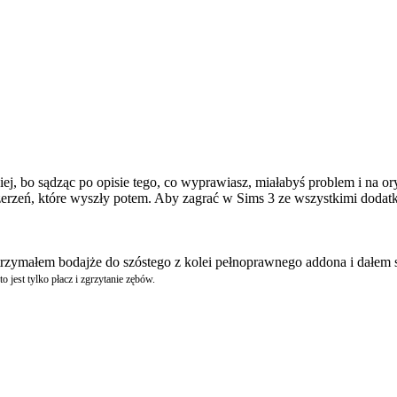
, bo sądząc po opisie tego, co wyprawiasz, miałabyś problem i na oryg
erzeń, które wyszły potem. Aby zagrać w Sims 3 ze wszystkimi dodatkam
wytrzymałem bodajże do szóstego z kolei pełnoprawnego addona i dałem 
o jest tylko płacz i zgrzytanie zębów.