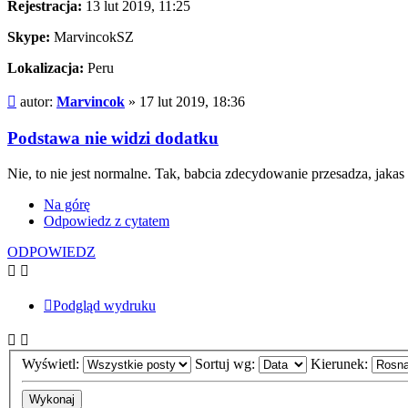
Rejestracja:
13 lut 2019, 11:25
Skype:
MarvincokSZ
Lokalizacja:
Peru
Post
autor:
Marvincok
»
17 lut 2019, 18:36
Podstawa nie widzi dodatku
Nie, to nie jest normalne. Tak, babcia zdecydowanie przesadza, jakas
Na górę
Odpowiedz z cytatem
ODPOWIEDZ
Podgląd wydruku
Wyświetl:
Sortuj wg:
Kierunek: