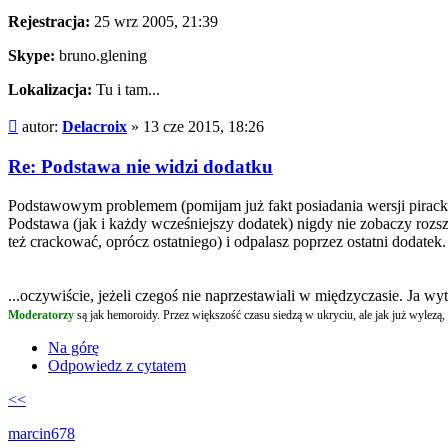
Rejestracja:
25 wrz 2005, 21:39
Skype:
bruno.glening
Lokalizacja:
Tu i tam...
Post
autor:
Delacroix
»
13 cze 2015, 18:26
Re: Podstawa nie widzi dodatku
Podstawowym problemem (pomijam już fakt posiadania wersji pirackiej
Podstawa (jak i każdy wcześniejszy dodatek) nigdy nie zobaczy rozsz
też crackować, oprócz ostatniego) i odpalasz poprzez ostatni dodatek.
...oczywiście, jeżeli czegoś nie naprzestawiali w międzyczasie. Ja 
Moderatorzy
są jak hemoroidy. Przez większość czasu siedzą w ukryciu, ale jak już wylezą, t
Na górę
Odpowiedz z cytatem
<<
marcin678