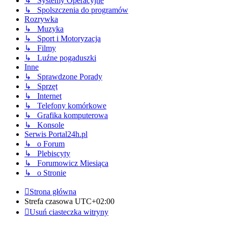
↳ Systemy Operacyjne
↳ Spolszczenia do programów
Rozrywka
↳ Muzyka
↳ Sport i Motoryzacja
↳ Filmy
↳ Luźne pogaduszki
Inne
↳ Sprawdzone Porady
↳ Sprzęt
↳ Internet
↳ Telefony komórkowe
↳ Grafika komputerowa
↳ Konsole
Serwis Portal24h.pl
↳ o Forum
↳ Plebiscyty
↳ Forumowicz Miesiąca
↳ o Stronie
Strona główna
Strefa czasowa
UTC+02:00
Usuń ciasteczka witryny