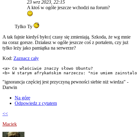
23 wrz 2023, 22:15
A ktoś w ogóle jeszcze wchodzi na forum?
Tylko Ty
A tak fajnie kiedyś było:( czasy się zmieniają. Szkoda, że wg mnie
na coraz gorsze. Działasz w ogóle jeszcze coś z portalem, czy już
tylko leży jako pamiątka na serwerze?
Kod:
Zaznacz cały
<a> Co właściwie znaczy słowo Ubuntu?

<b> W starym afrykańskim narzeczu: "nie umiem zainstalo
"ignorancja częściej jest przyczyną pewności siebie niż wiedza" -
Darwin
Na górę
Odpowiedz z cytatem
<<
Maciek