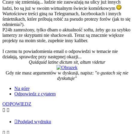
Czasy się zmieniają... ludzie nie zauważają na ulicy już innych
ludzi, bo są już w swoim wirtualnym świecie komórkowym
Wartościowe treści giną na Telegramach, facebookach i innych
śmietnikach, które próbują robić za pseudo protezy forów (jak to się
odmienia?).
P24h zamrożony, tylko dbam o aktualność softu, żeby go za szybko
lamerzy ze skryptami nie shackowali. Teraz są znacznie większe
projekty na moim stole, zupełnie inny kaliber.
I czemu tu powiadomienia email o odpowiedzi w temacie nie
działają, sprawdzę przy następnej okazji...
Quidquid latine dictum sit, altum videtur
Gdy nie masz argumentów w dyskusji, napisz:
"o gustach się nie
dyskutuje"
Na górę
Odpowiedz z cytatem
ODPOWIEDZ
Podgląd wydruku