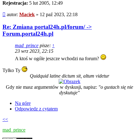
Rejestracja:
5 lut 2005, 12:49
Post
autor:
Maciek
»
12 paź 2023, 22:18
Re: Zmiana portal24h.pl/forum/ ->
Forum.portal24h.pl
mad_prince
pisze:
↑
23 wrz 2023, 22:15
A ktoś w ogóle jeszcze wchodzi na forum?
Tylko Ty
Quidquid latine dictum sit, altum videtur
Gdy nie masz argumentów w dyskusji, napisz:
"o gustach się nie
dyskutuje"
Na górę
Odpowiedz z cytatem
<<
mad_prince