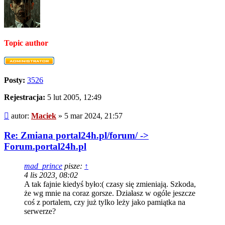
Topic author
Posty:
3526
Rejestracja:
5 lut 2005, 12:49
Post
autor:
Maciek
»
5 mar 2024, 21:57
Re: Zmiana portal24h.pl/forum/ ->
Forum.portal24h.pl
mad_prince
pisze:
↑
4 lis 2023, 08:02
A tak fajnie kiedyś było:( czasy się zmieniają. Szkoda,
że wg mnie na coraz gorsze. Działasz w ogóle jeszcze
coś z portalem, czy już tylko leży jako pamiątka na
serwerze?