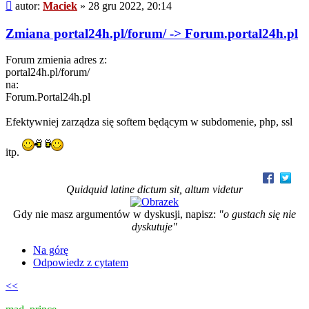
Post
autor:
Maciek
»
28 gru 2022, 20:14
Zmiana portal24h.pl/forum/ -> Forum.portal24h.pl
Forum zmienia adres z:
portal24h.pl/forum/
na:
Forum.Portal24h.pl
Efektywniej zarządza się softem będącym w subdomenie, php, ssl
itp.
Quidquid latine dictum sit, altum videtur
Gdy nie masz argumentów w dyskusji, napisz:
"o gustach się nie
dyskutuje"
Na górę
Odpowiedz z cytatem
<<