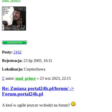
mad_prince
Posty:
2162
Rejestracja:
23 lip 2005, 16:11
Lokalizacja:
Częstochowa
Post
autor:
mad_prince
»
23 wrz 2023, 22:15
Re: Zmiana portal24h.pl/forum/ ->
Forum.portal24h.pl
A ktoś w ogóle jeszcze wchodzi na forum?