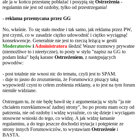
ale ja w końcu przestanę pobłażać i posypią się
Ostrzeżenia
-
regulamin nie jest od ozdoby, tylko od przestrzegania!
- reklama przemycana przez GG
No, właśnie. To się stało modne i tak samo, jak reklama przez PW,
jest czymś, co w zasadzie ciężko udowodnić i ciężko wyciągnąć
konsekwencje. Generalnie nie jest to rzeczą leżącą w gestii
Moderatorów
i
Administratora
śledzić Wasze rozmowy prywatne
(niemożliwe to i nieetyczne), to posty w stylu "napisz na GG to
podam linka" będą karane
Ostrzeżeniem
, z następujących
powodów:
- post totalnie nie wnosi nic do tematu, czyli jest to SPAM.
- daje to jasno do zrozumienia, że Forumowicz piszący taką
wypowiedź czyni to celem zrobienia reklamy, a to jest na tym forum
niemile widziane.
Ostrzegam tu, że nie będę bawił się z argumentacją w stylu "ja nie
chciałem rozreklamować żadnej strony", bo po prostu mam oczy od
patrzenia, nie od ozdoby i widzę wyraźnie, co się dzieje i wyciągam
stosowne wnioski do tego, co widzę. A jak widzę łamanie
regulaminu, a do tego jeszcze dochodzi irytacja i potępienie ze
strony innych Forumowiczów, to wystawiam
Ostrzeżenie
i
BASTA.