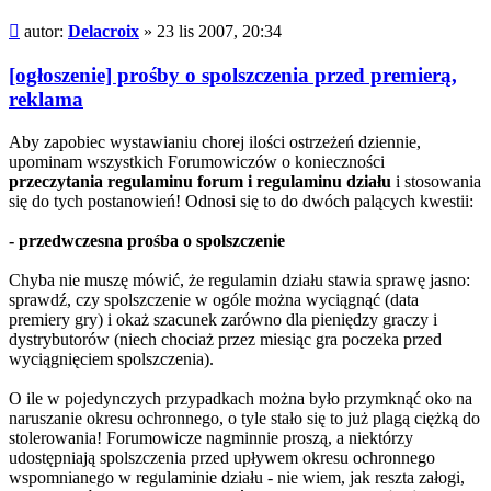
Post
autor:
Delacroix
»
23 lis 2007, 20:34
[ogłoszenie] prośby o spolszczenia przed premierą,
reklama
Aby zapobiec wystawianiu chorej ilości ostrzeżeń dziennie,
upominam wszystkich Forumowiczów o konieczności
przeczytania regulaminu forum i regulaminu działu
i stosowania
się do tych postanowień! Odnosi się to do dwóch palących kwestii:
- przedwczesna prośba o spolszczenie
Chyba nie muszę mówić, że regulamin działu stawia sprawę jasno:
sprawdź, czy spolszczenie w ogóle można wyciągnąć (data
premiery gry) i okaż szacunek zarówno dla pieniędzy graczy i
dystrybutorów (niech chociaż przez miesiąc gra poczeka przed
wyciągnięciem spolszczenia).
O ile w pojedynczych przypadkach można było przymknąć oko na
naruszanie okresu ochronnego, o tyle stało się to już plagą ciężką do
stolerowania! Forumowicze nagminnie proszą, a niektórzy
udostępniają spolszczenia przed upływem okresu ochronnego
wspomnianego w regulaminie działu - nie wiem, jak reszta załogi,