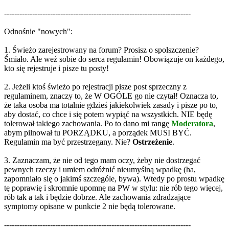
-------------------------------------------------------------------------
Odnośnie "nowych":
1. Świeżo zarejestrowany na forum? Prosisz o spolszczenie?
Śmiało. Ale weź sobie do serca regulamin! Obowiązuje on każdego,
kto się rejestruje i pisze tu posty!
2. Jeżeli ktoś świeżo po rejestracji pisze post sprzeczny z
regulaminem, znaczy to, że W OGÓLE go nie czytał! Oznacza to,
że taka osoba ma totalnie gdzieś jakiekolwiek zasady i pisze po to,
aby dostać, co chce i się potem wypiąć na wszystkich. NIE będę
tolerował takiego zachowania. Po to dano mi rangę
Moderatora
,
abym pilnował tu PORZĄDKU, a porządek MUSI BYĆ.
Regulamin ma być przestrzegany. Nie?
Ostrzeżenie
.
3. Zaznaczam, że nie od tego mam oczy, żeby nie dostrzegać
pewnych rzeczy i umiem odróżnić nieumyślną wpadkę (ha,
zapomniało się o jakimś szczególe, bywa). Wtedy po prostu wpadkę
tę poprawię i skromnie upomnę na PW w stylu: nie rób tego więcej,
rób tak a tak i będzie dobrze. Ale zachowania zdradzające
symptomy opisane w punkcie 2 nie będą tolerowane.
-------------------------------------------------------------------------