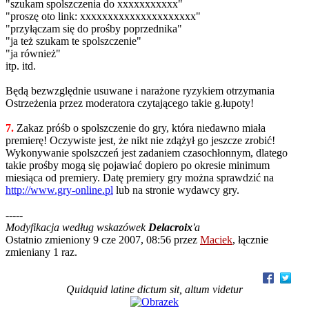
"szukam spolszczenia do xxxxxxxxxxx"
"proszę oto link: xxxxxxxxxxxxxxxxxxxxx"
"przyłączam się do prośby poprzednika"
"ja też szukam te spolszczenie"
"ja również"
itp. itd.
Będą bezwzględnie usuwane i narażone ryzykiem otrzymania
Ostrzeżenia przez moderatora czytającego takie g.łupoty!
7.
Zakaz próśb o spolszczenie do gry, która niedawno miała
premierę! Oczywiste jest, że nikt nie zdążył go jeszcze zrobić!
Wykonywanie spolszczeń jest zadaniem czasochłonnym, dlatego
takie prośby mogą się pojawiać dopiero po okresie minimum
miesiąca od premiery. Datę premiery gry można sprawdzić na
http://www.gry-online.pl
lub na stronie wydawcy gry.
-----
Modyfikacja według wskazówek
Delacroix
'a
Ostatnio zmieniony 9 cze 2007, 08:56 przez
Maciek
, łącznie
zmieniany 1 raz.
Quidquid latine dictum sit, altum videtur