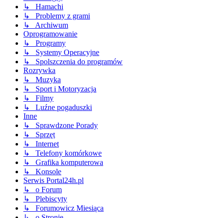
↳ Hamachi
↳ Problemy z grami
↳ Archiwum
Oprogramowanie
↳ Programy
↳ Systemy Operacyjne
↳ Spolszczenia do programów
Rozrywka
↳ Muzyka
↳ Sport i Motoryzacja
↳ Filmy
↳ Luźne pogaduszki
Inne
↳ Sprawdzone Porady
↳ Sprzęt
↳ Internet
↳ Telefony komórkowe
↳ Grafika komputerowa
↳ Konsole
Serwis Portal24h.pl
↳ o Forum
↳ Plebiscyty
↳ Forumowicz Miesiąca
↳ o Stronie