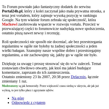
To Forum powstało jako fantastyczny dodatek do serwisu
Portal24h.pl
, który z kolei zaczynał jako mała prywatna stronka, a
teraz jest vortalem, który zajmuje wysoką pozycję w rankingu
Google. Na tym właśnie forum zebrała się społeczność, która
Maćkowi
zaoferowała wsparcie w rozwoju vortalu. Przecież w
przeważającej części to forumowicze nadsyłają nowe spolszczenia,
ostatnio piszą nawet newsy i recenzję.
Roli społeczności nie sposób nie doceniać, ale bez przestrzegania
regulaminu w ogóle nie byłoby tu żadnej społeczności a jeden
wielki bałagan. Szanujmy nasze wspólne dobro i przestrzegajmy
regulaminu, a nie zachowujmy się, jakby go w ogóle nie było.
Dziękuję za uwagę i proszę stosować się do w/w zaleceń. Temat
zostawiam chwilowo otwarty, jak ktoś ma jakieś budujące
komentarze, zaprszam do ich zamieszczenia.
Ostatnio zmieniony 23 lis 2007, 20:38 przez
Delacroix
, łącznie
zmieniany 1 raz.
Moderatorzy
są jak hemoroidy. Przez większość czasu siedzą w ukryciu, ale jak już
wylezą, to jest tylko płacz i zgrzytanie zębów.
Na górę
Odpowiedz z cytatem