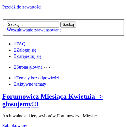
Przejdź do zawartości
.
Wyszukiwanie zaawansowane
FAQ
Zaloguj się
Zarejestruj się
Strona główna
‹
‹
‹
‹
Tematy bez odpowiedzi
Aktywne tematy
Forumowicz Miesiąca Kwietnia ->
głosujemy!!!
Archiwalne ankiety wyborów Forumowicza Miesiąca
Zablokowany