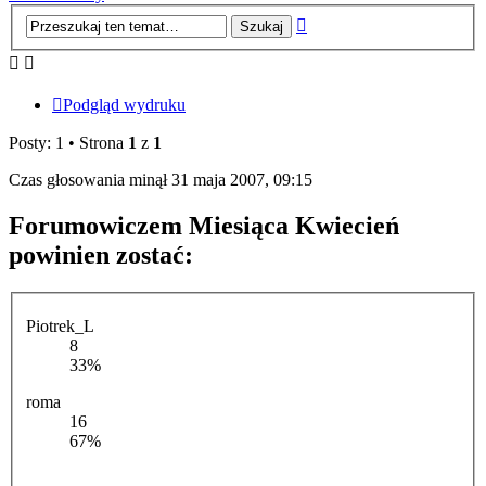
Wyszukiwanie
zaawansowane
Podgląd wydruku
Posty: 1 • Strona
1
z
1
Czas głosowania minął 31 maja 2007, 09:15
Forumowiczem Miesiąca Kwiecień
powinien zostać:
Piotrek_L
8
33%
roma
16
67%