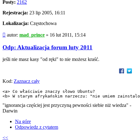
Posty:
2162
Rejestracja:
23 lip 2005, 16:11
Lokalizacja:
Częstochowa
Post
autor:
mad_prince
»
16 lut 2011, 15:14
Odp: Aktualizacja forum luty 2011
jeśli nie masz kasy "od ręki" to nie możesz kraść.
Kod:
Zaznacz cały
<a> Co właściwie znaczy słowo Ubuntu?

<b> W starym afrykańskim narzeczu: "nie umiem zainstalo
"ignorancja częściej jest przyczyną pewności siebie niż wiedza" -
Darwin
Na górę
Odpowiedz z cytatem
<<