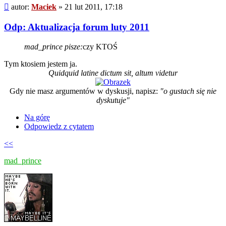
Post
autor:
Maciek
»
21 lut 2011, 17:18
Odp: Aktualizacja forum luty 2011
mad_prince pisze:
czy KTOŚ
Tym ktosiem jestem ja.
Quidquid latine dictum sit, altum videtur
Gdy nie masz argumentów w dyskusji, napisz:
"o gustach się nie
dyskutuje"
Na górę
Odpowiedz z cytatem
<<
mad_prince