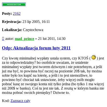
Posty:
2162
Rejestracja:
23 lip 2005, 16:11
Lokalizacja:
Częstochowa
Post
autor:
mad_prince
»
21 lut 2011, 14:30
Odp: Aktualizacja forum luty 2011
Czy kwotę minimalnej wypłaty ustala system, czy KTOŚ (
) jest
za to odpowiedzialny? bo osobiście uważam, że ustalenie
minimalnej wypłaty jest tworem dziwnym i nie potrzebnym, a jeśli
już ma być, to powinna być raczej na poziomie 20$ tak, by można
sobie było los kupić na loterię, a jeśli i to jest niemożliwe, to
powinno być chociaż tak ustawione, żeby więcej osób mogło
pobrać kasę ze swojego konta niż tylko jedna (bo tylko 1 ma więcej
niż 200$ w banku). Coś tu jest nie tak. Z resztą w którym banku nie
można pobrać swoich pieniędzy? Dziwne to.
Kod:
Zaznacz cały