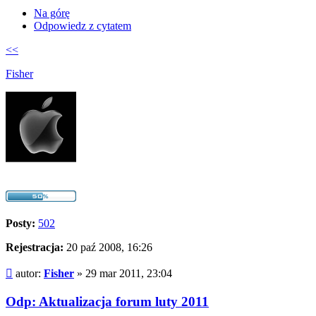
Na górę
Odpowiedz z cytatem
<<
Fisher
Posty:
502
Rejestracja:
20 paź 2008, 16:26
Post
autor:
Fisher
»
29 mar 2011, 23:04
Odp: Aktualizacja forum luty 2011