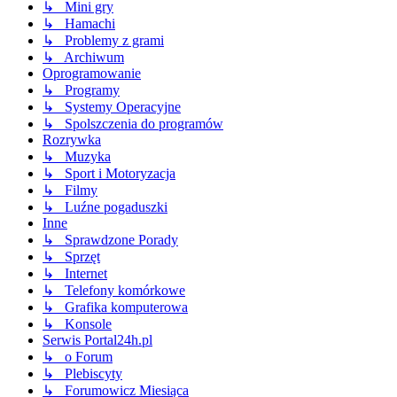
↳ Mini gry
↳ Hamachi
↳ Problemy z grami
↳ Archiwum
Oprogramowanie
↳ Programy
↳ Systemy Operacyjne
↳ Spolszczenia do programów
Rozrywka
↳ Muzyka
↳ Sport i Motoryzacja
↳ Filmy
↳ Luźne pogaduszki
Inne
↳ Sprawdzone Porady
↳ Sprzęt
↳ Internet
↳ Telefony komórkowe
↳ Grafika komputerowa
↳ Konsole
Serwis Portal24h.pl
↳ o Forum
↳ Plebiscyty
↳ Forumowicz Miesiąca