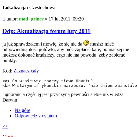
Lokalizacja:
Częstochowa
Post
autor:
mad_prince
»
17 lut 2011, 09:20
Odp: Aktualizacja forum luty 2011
ja już sprawdzałem i mówię, że się nie da
musisz mieć
odpowiednią ilość gotówki, aby móc zapłacić karę, bo inaczej nie
możesz dokonać kradzieży, ergo nie ma powodu, żeby zabierać
punkty.
Kod:
Zaznacz cały
<a> Co właściwie znaczy słowo Ubuntu?

<b> W starym afrykańskim narzeczu: "nie umiem zainstalo
"ignorancja częściej jest przyczyną pewności siebie niż wiedza" -
Darwin
Na górę
Odpowiedz z cytatem
<<
Maciek