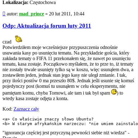
Lokalizacja:
Częstochowa
Post
autor:
mad_prince
»
20 lut 2011, 10:44
Odp: Aktualizacja forum luty 2011
czad
Potwierdziłem moje wcześniejsze przypuszczenia odnośnie
usuwania kasy po usunięciu tematu. Na przykładzie gościa, który
zakłada tematy o FIFA 11 przekonałem się, że nawet po usunięciu
tematu, kasa zostaje. Początkowo myślałem, że to prze to, iż tematy
nie zostały trwale usunięty tylko są w koszu, więc usunąłem dwa, a
zostawiłem jeden, jednak stan jego kasy nie uległ zmianie. I tak,
przy ilości postów 0 ma przeszło 80$. Jednak jeśli usunie się komuś
pojedynczy post (komuś tu usunąłem w celu eksperymentu, nie
pamiętam komu, chyba Tomowi, ale tam i tak był spam
) to
wtedy kasa zostaje odjęta z konta.
Kod:
Zaznacz cały
<a> Co właściwie znaczy słowo Ubuntu?

<b> W starym afrykańskim narzeczu: "nie umiem zainstalo
"ignorancja częściej jest przyczyną pewności siebie niż wiedza" -