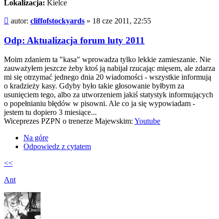
Lokalizacja:
Kielce
Post
autor:
cliffofstockyards
»
18 cze 2011, 22:55
Odp: Aktualizacja forum luty 2011
Moim zdaniem ta "kasa" wprowadza tylko lekkie zamieszanie. Nie
zauważyłem jeszcze żeby ktoś ją nabijał rzucając mięsem, ale zdarza
mi się otrzymać jednego dnia 20 wiadomości - wszystkie informują
o kradzieży kasy. Gdyby było takie głosowanie byłbym za
usunięciem tego, albo za utworzeniem jakiś statystyk informujących
o popełnianiu błędów w pisowni. Ale co ja się wypowiadam -
jestem tu dopiero 3 miesiące...
Wiceprezes PZPN o trenerze Majewskim:
Youtube
Na górę
Odpowiedz z cytatem
<<
Ant