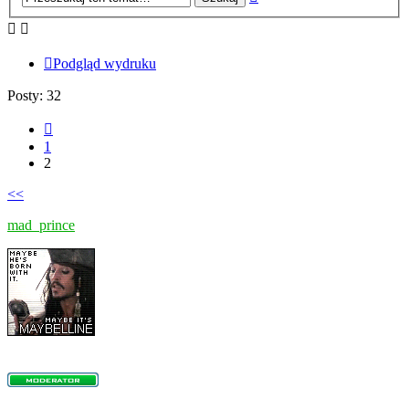
zaawansowane
Podgląd wydruku
Posty: 32
Poprzednia
1
2
<<
mad_prince