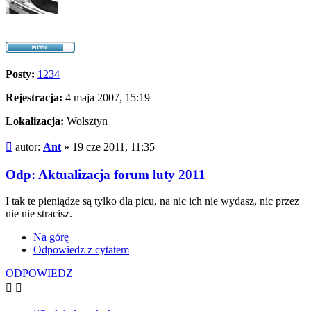
Posty:
1234
Rejestracja:
4 maja 2007, 15:19
Lokalizacja:
Wolsztyn
Post
autor:
Ant
»
19 cze 2011, 11:35
Odp: Aktualizacja forum luty 2011
I tak te pieniądze są tylko dla picu, na nic ich nie wydasz, nic przez
nie nie stracisz.
Na górę
Odpowiedz z cytatem
ODPOWIEDZ