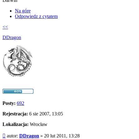
Darwin
Na górę
Odpowiedz z cytatem
<<
DDragon
Posty:
692
Rejestracja:
6 sie 2007, 13:05
Lokalizacja:
Wrocław
Post
autor:
DDragon
»
20 lut 2011, 13:28